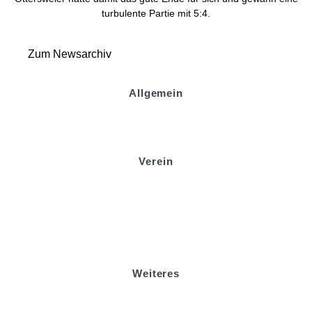
turbulente Partie mit 5:4.
Zum Newsarchiv
Allgemein
Kontakt und Adresse
Datenschutz
Impressum
Verein
Badminton
Boule
Mitgliedsantrag
Sponsoring
Helfer werden
Stadionmagazin
Weiteres
Sportstiftung Biniok
Förderverein