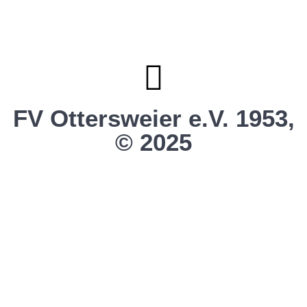
Clubhaus Badner-Stub
Vereinsshop FV Ottersweier
Vereinsshop SG Ottersweier / Unzhurst
Vereinsshop SG Ottersw. / Unzh. / Vimb.
FV Ottersweier e.V. 1953,
© 2025