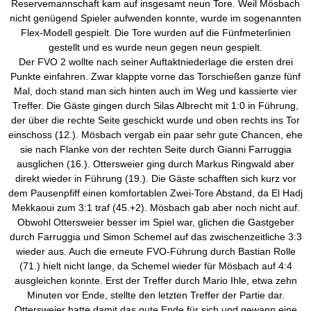
Reservemannschaft kam auf insgesamt neun Tore. Weil
Mösbach
nicht genügend Spieler aufwenden konnte, wurde im sogenannten
Flex-Modell
gespielt. Die Tore wurden auf die
Fünfmeterlinien
gestellt und es wurde neun gegen neun gespielt.
Der FVO 2 wollte nach seiner Auftaktniederlage die ersten drei
Punkte einfahren. Zwar klappte vorne das Torschießen ganze fünf
Mal, doch stand man sich hinten auch im Weg und kassierte vier
Treffer. Die Gäste gingen durch
Silas
Albrecht mit 1:0 in Führung,
der über die rechte Seite geschickt wurde und oben rechts ins Tor
einschoss
(12.)
. Mösbach
vergab ein paar sehr gute Chancen, ehe
sie nach Flanke von der rechten Seite durch
Gianni
Farruggia
ausglichen
(16.). Ottersweier ging durch Markus Ringwald aber
direkt wieder in Führung (19.). Die Gäste schafften sich kurz vor
dem Pausenpfiff einen komfortablen Zwei-Tore Abstand, da
El
Hadj
Mekkaoui
zum 3:1 traf (45.+2)
. Mösbach
gab aber noch nicht auf.
Obwohl Ottersweier besser im Spiel war, glichen die Gastgeber
durch
Farruggia
und Simon Schemel auf das zwischenzeitliche 3:3
wieder aus. Auch die erneute FVO-Führung durch Bastian Rolle
(71.) hielt nicht lange, da Schemel wieder für
Mösbach
auf 4:4
ausgleichen konnte. Erst der Treffer durch Mario
Ihle
, etwa zehn
Minuten vor Ende, stellte den letzten Treffer der Partie dar.
Ottersweier hatte damit das gute Ende für sich und gewann eine