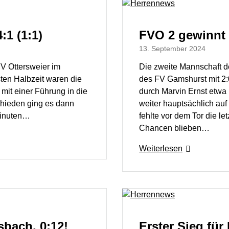
4:1 (1:1)
FVO 2 gewinnt 
13. September 2024
FV Ottersweier im
Die zweite Mannschaft 
sten Halbzeit waren die
des FV Gamshurst mit 2:
mit einer Führung in die
durch Marvin Ernst etwa 
hieden ging es dann
weiter hauptsächlich au
 Minuten…
fehlte vor dem Tor die le
Chancen blieben…
Weiterlesen
sbach, 0:12!
Erster Sieg fü