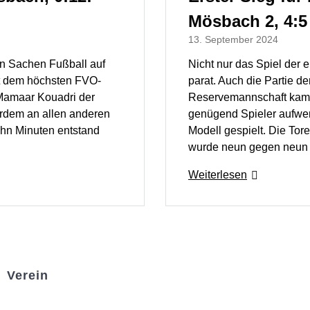
Mösbach 2, 4:5 
13. September 2024
in Sachen Fußball auf
Nicht nur das Spiel der 
mit dem höchsten FVO-
parat. Auch die Partie d
 Mamaar Kouadri der
Reservemannschaft kam 
rdem an allen anderen
genügend Spieler aufwe
zehn Minuten entstand
Modell gespielt. Die Tor
wurde neun gegen neun 
Weiterlesen
Verein
Badminton
Boule