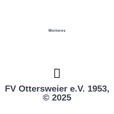
Mitgliedsantrag
Sponsoring
Helfer werden
Stadionmagazin
Weiteres
Sportstiftung Biniok
Förderverein
Clubhaus Badner-Stub
Vereinsshop FV Ottersweier
Vereinsshop SG Ottersweier / Unzhurst
Vereinsshop SG Ottersw. / Unzh. / Vimb.
FV Ottersweier e.V. 1953,
© 2025