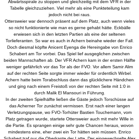
Abwärtsspirale zu stoppen und gleichzeitig mit dem VFR in der
Tabelle gleichzuziehen. Viel mehr als eine Punkteteilung kam
jedoch nicht bei raus.
Ottersweier war dennoch präsent auf dem Platz, auch wenn vieles
so nicht funktionierte wie man es gerne gehabt hätte. Eckbälle
erwiesen sich in den letzten Partien als eine der seltenen
Torlieferanten. So war es auch in Achern beinahe wieder der Fall.
Doch diesmal köpfte Anicent Eyenga die Hereingabe von Enrico
Schabert am Tor vorbei. Das Spiel lief ausgeglichen zwischen
beiden Mannschaften ab. Der VFR Achern kam in der ersten Hälfte
weniger gefährlich vor das Tor als der FVO. Vor allem Samir Alim
auf der rechten Seite sorgte immer wieder für ordentlich Wirbel.
Achern hatte beim Torabschluss dann das glücklichere Händchen
und ging nach einem Freistoß von der rechten Seite mit 1:0 in
durch Malik El Mansouri in Führung.
In der zweiten Spielhälfte ließen die Gäste jedoch Torschüsse auf
das Acherner Tor zunächst vermissen. Erst nach einer langen
Verletzungspause, wo FVO-Torhüter Bastien Touchemann, vom
Platz getragen wurde, startete Ottersweier auch mit mehr Wille in
die Partie. Es sprangen einige sehr gute Chancen heraus, wovon
mindestens eine, eher zwei ein Tor hätten sein müssen. Enrico
Schabert traf nur die Oberkante der Latte. Der eingewechselte Alex