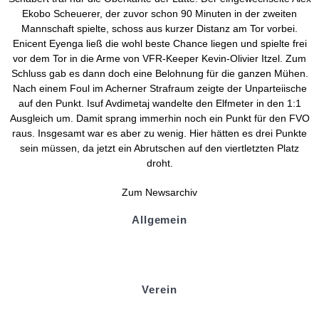
Ekobo Scheuerer, der zuvor schon 90 Minuten in der zweiten
Mannschaft spielte, schoss aus kurzer Distanz am Tor vorbei.
Enicent Eyenga ließ die wohl beste Chance liegen und spielte frei
vor dem Tor in die Arme von VFR-Keeper Kevin-Olivier Itzel. Zum
Schluss gab es dann doch eine Belohnung für die ganzen Mühen.
Nach einem Foul im Acherner Strafraum zeigte der Unparteiische
auf den Punkt. Isuf Avdimetaj wandelte den Elfmeter in den 1:1
Ausgleich um. Damit sprang immerhin noch ein Punkt für den FVO
raus. Insgesamt war es aber zu wenig. Hier hätten es drei Punkte
sein müssen, da jetzt ein Abrutschen auf den viertletzten Platz
droht.
Zum Newsarchiv
Allgemein
Kontakt und Adresse
Datenschutz
Impressum
Verein
Badminton
Boule