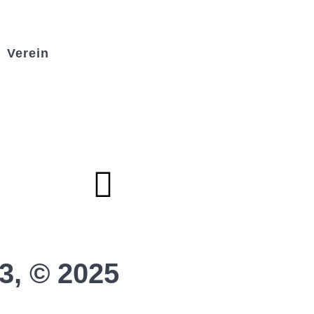
Verein
Badminton
Boule
Mitgliedsantrag
Sponsoring
Helfer werden
Stadionmagazin
3, © 2025