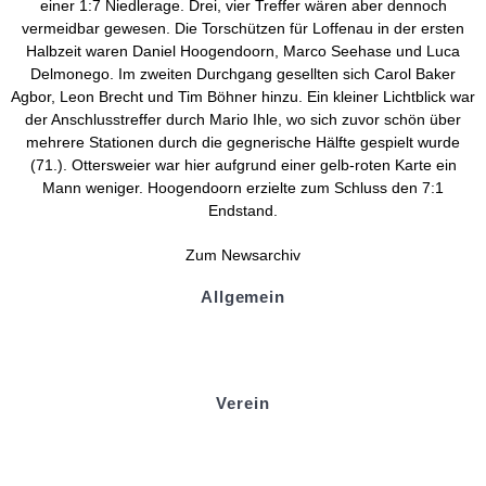
einer 1:7 Niedlerage. Drei, vier Treffer wären aber dennoch
vermeidbar gewesen. Die Torschützen für Loffenau in der ersten
Halbzeit waren Daniel Hoogendoorn, Marco Seehase und Luca
Delmonego. Im zweiten Durchgang gesellten sich Carol Baker
Agbor, Leon Brecht und Tim Böhner hinzu. Ein kleiner Lichtblick war
der Anschlusstreffer durch Mario Ihle, wo sich zuvor schön über
mehrere Stationen durch die gegnerische Hälfte gespielt wurde
(71.). Ottersweier war hier aufgrund einer gelb-roten Karte ein
Mann weniger. Hoogendoorn erzielte zum Schluss den 7:1
Endstand.
Zum Newsarchiv
Allgemein
Kontakt und Adresse
Datenschutz
Impressum
Verein
Badminton
Boule
Mitgliedsantrag