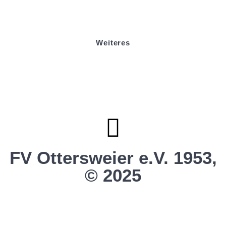
Sponsoring
Helfer werden
Stadionmagazin
Weiteres
Sportstiftung Biniok
Förderverein
Clubhaus Badner-Stub
Vereinsshop FV Ottersweier
Vereinsshop SG Ottersweier / Unzhurst
Vereinsshop SG Ottersw. / Unzh. / Vimb.
FV Ottersweier e.V. 1953,
© 2025