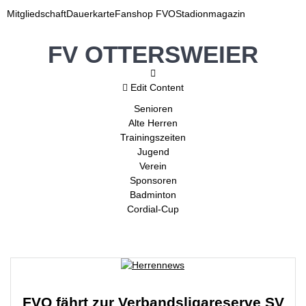
Mitgliedschaft
Dauerkarte
Fanshop FVO
Stadionmagazin
FV OTTERSWEIER
Edit Content
Senioren
Alte Herren
Trainingszeiten
Jugend
Verein
Sponsoren
Badminton
Cordial-Cup
FVO fährt zur Verbandsligareserve SV