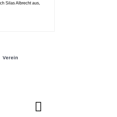
rch Silas Albrecht aus,
Verein
Badminton
Boule
Mitgliedsantrag
Sponsoring
Helfer werden
Stadionmagazin