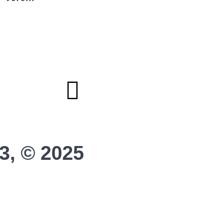
Badminton
Boule
Mitgliedsantrag
Sponsoring
Helfer werden
Stadionmagazin
3, © 2025