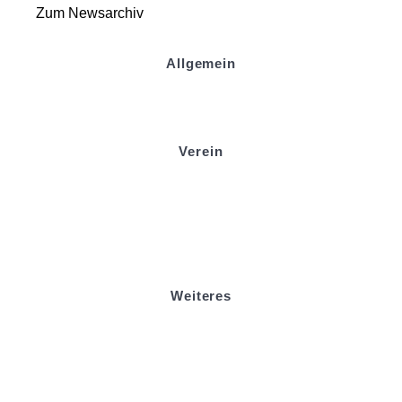
Zum Newsarchiv
Allgemein
Kontakt und Adresse
Datenschutz
Impressum
Verein
Badminton
Boule
Mitgliedsantrag
Sponsoring
Helfer werden
Stadionmagazin
Weiteres
Sportstiftung Biniok
Förderverein
Clubhaus Badner-Stub
Vereinsshop FV Ottersweier
Vereinsshop SG Ottersweier / Unzhurst