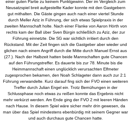
einer guten Partie zu keinem Punktgewinn. Der im Vergleich zum
Neusatzspiel breit aufgestellte Kader konnte mit den Gastgebern
gut mithalten. Die Gäste gingen auch nach einer viertel Stunde
durch Meller Aziz in Führung, der sich etwas Spielpraxis in der
zweiten Mannschaft holte. Nach einer Flanke von Aaron Hörth von
rechts kam der Ball über Sven Bürgin schließlich zu Aziz, der zur
Führung einnetzte. Die SG war sichtlich irritiert durch den
Rückstand. Mit der Zeit fingen sich die Gastgeber aber wieder und
glichen nach einem Angriff durch die Mitte durch Manuel Ernst aus
(27.). Nach der Halbzeit hatten beide Mannschaften gute Chancen
auf den Führungstreffer. Es dauerte bis zur 78. Minute bis die
Heimmannschaft einen unglücklich verursachten Elfmeter
zugesprochen bekamen, den Noah Schlageter dann auch zur 2:1
Führung verwandelte. Kurz darauf fing sich der FVO einen weiteren
Treffer durch Julian Engel ein. Trotz Bemühungen in der
Schlussphase noch etwas zu reißen konnte das Ergebnis nicht
mehr verkürzt werden. Am Ende ging der FVO 2 mit leeren Händen
nach Hause. In diesem Spiel wäre sicher mehr drin gewesen, da
man über das Spiel mindestens ebenbürdig mit seinem Gegner war
und auch durchaus gute Chancen hatte.