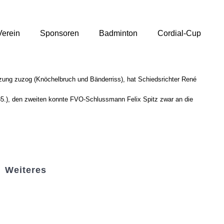
Verein
Sponsoren
Badminton
Cordial-Cup
ung zuzog (Knöchelbruch und Bänderriss), hat Schiedsrichter René 
35.), den zweiten konnte FVO-Schlussmann Felix Spitz zwar an die 
Weiteres
Sportstiftung Biniok
Förderverein
Clubhaus Badner-Stub
Vereinsshop FV Ottersweier