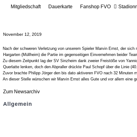
Mitgliedschaft
Dauerkarte
Fanshop FVO
Stadion
November 12, 2019
Nach der schweren Verletzung von unserem Spieler Marvin Ernst, der sich 
Hargarten (Müllheim) die Partie im gegenseitigen Einvernehmen beider Te
Zu diesem Zeitpunkt lag der SV Sinzheim dank zweier Freistöße von Yannick
Querlatte lenken, doch den Abpraller drückte Paul Schopf über die Linie (40.
Zuvor brachte Philipp Jörger den bis dato aktiveren FVO nach 32 Minuten mi
An dieser Stelle wünschen wir Marvin Ernst alles Gute und vor allem eine 
Zum Newsarchiv
Allgemein
Kontakt und Adresse
Datenschutz
Impressum