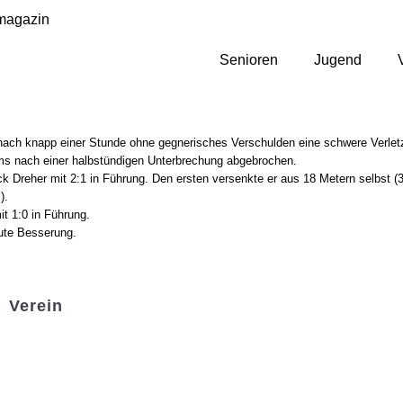
magazin
Senioren
Jugend
nach knapp einer Stunde ohne gegnerisches Verschulden eine schwere Verletz
ams nach einer halbstündigen Unterbrechung abgebrochen.
 Dreher mit 2:1 in Führung. Den ersten versenkte er aus 18 Metern selbst (
).
t 1:0 in Führung.
gute Besserung.
Verein
Badminton
Boule
Mitgliedsantrag
Sponsoring