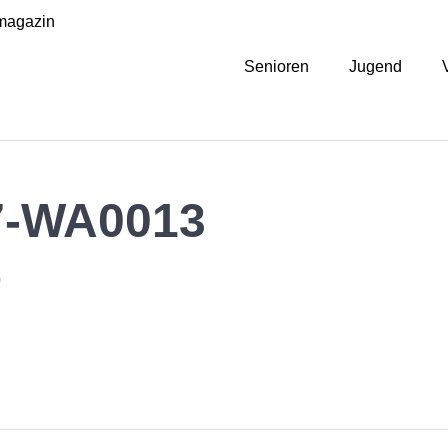
magazin
Senioren
Jugend
7-WA0013
0