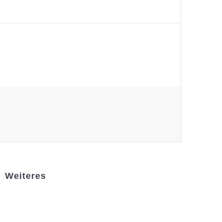
Weiteres
Sportstiftung Biniok
Förderverein
Clubhaus Badner-Stub
Vereinsshop FV Ottersweier