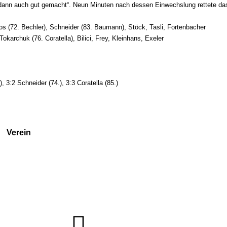
a dann auch gut gemacht“. Neun Minuten nach dessen Einwechslung rettete da
s (72. Bechler), Schneider (83. Baumann), Stöck, Tasli, Fortenbacher
okarchuk (76. Coratella), Bilici, Frey, Kleinhans, Exeler
), 3:2 Schneider (74.), 3:3 Coratella (85.)
Verein
Badminton
Boule
Mitgliedsantrag
Sponsoring
Helfer werden
Stadionmagazin