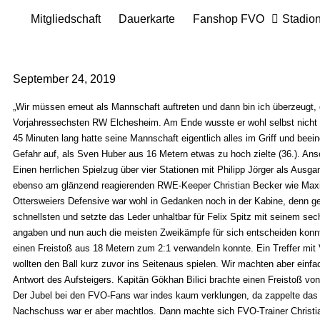
Mitgliedschaft
Dauerkarte
Fanshop FVO
Stadio
September 24, 2019
„Wir müssen erneut als Mannschaft auftreten und dann bin ich überzeugt, d
Vorjahressechsten RW Elchesheim. Am Ende wusste er wohl selbst nicht s
45 Minuten lang hatte seine Mannschaft eigentlich alles im Griff und beei
Gefahr auf, als Sven Huber aus 16 Metern etwas zu hoch zielte (36.). Ans
Einen herrlichen Spielzug über vier Stationen mit Philipp Jörger als Ausg
ebenso am glänzend reagierenden RWE-Keeper Christian Becker wie Maxim
Ottersweiers Defensive war wohl in Gedanken noch in der Kabine, denn ger
schnellsten und setzte das Leder unhaltbar für Felix Spitz mit seinem sech
angaben und nun auch die meisten Zweikämpfe für sich entscheiden konnte
einen Freistoß aus 18 Metern zum 2:1 verwandeln konnte. Ein Treffer mit Vo
wollten den Ball kurz zuvor ins Seitenaus spielen. Wir machten aber einf
Antwort des Aufsteigers. Kapitän Gökhan Bilici brachte einen Freistoß v
Der Jubel bei den FVO-Fans war indes kaum verklungen, da zappelte das L
Nachschuss war er aber machtlos. Dann machte sich FVO-Trainer Christian 