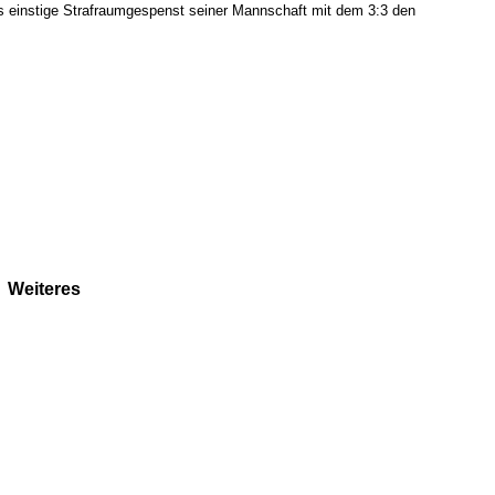
s einstige Strafraumgespenst seiner Mannschaft mit dem 3:3 den 
Weiteres
Sportstiftung Biniok
Förderverein
Clubhaus Badner-Stub
Vereinsshop FV Ottersweier
Vereinsshop SG Ottersweier / Unzhurst
Vereinsshop SG Ottersw. / Unzh. / Vimb.