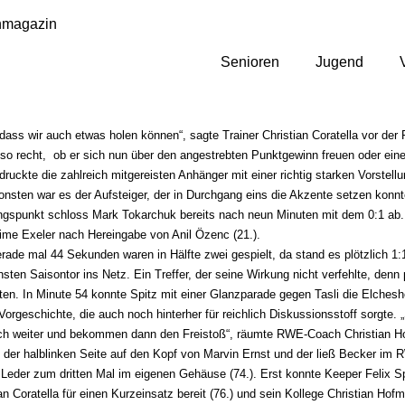
nmagazin
Senioren
Jugend
ass wir auch etwas holen können“, sagte Trainer Christian Coratella vor der 
o recht,  ob er sich nun über den angestrebten Punktgewinn freuen oder ein
ndruckte die zahlreich mitgereisten Anhänger mit einer richtig starken Vorste
onsten war es der Aufsteiger, der in Durchgang eins die Akzente setzen konnt
angspunkt schloss Mark Tokarchuk bereits nach neun Minuten mit dem 0:1 ab. M
e Exeler nach Hereingabe von Anil Özenc (21.). 
ade mal 44 Sekunden waren in Hälfte zwei gespielt, da stand es plötzlich 1:
sten Saisontor ins Netz. Ein Treffer, der seine Wirkung nicht verfehlte, denn 
n. In Minute 54 konnte Spitz mit einer Glanzparade gegen Tasli die Elchesh
rgeschichte, die auch noch hinterher für reichlich Diskussionsstoff sorgte. „
ach weiter und bekommen dann den Freistoß“, räumte RWE-Coach Christian Hofm
on der halblinken Seite auf den Kopf von Marvin Ernst und der ließ Becker i
eder zum dritten Mal im eigenen Gehäuse (74.). Erst konnte Keeper Felix Sp
Coratella für einen Kurzeinsatz bereit (76.) und sein Kollege Christian Hofm