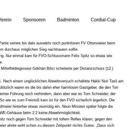
Verein
Sponsoren
Badminton
Cordial-Cup
Partie seines bis dato auswärts noch punktlosen FV Ottersweier beim 
em durchaus möglichen Sieg nachtrauern sollte.
llung. Nur einmal kam für FVO-Schlussmann Felix Spitz so etwas wie 
e. 
ittelfeldregisseur Gökhan Bilici scheiterte per Distanzschuss (12.) 
1. Nach einem unglücklichen Abwehrversuch schaltete Hakki Nuri Tasli am 
plötzlich waren es die bis dahin eher harmlosen Gastgeber, die den Ton 
eimer Führung noch verhindern, dann aber war es Tom Schneider, der 
So wie es zum Freistoß kam ist für den FVO sicherlich ärgerlich. Die 
eier hinterher etwas reumütig ein. Neun Minuten später folgte die 
m RWE-Gehäuse beim 2:2 keine Abwehrmöglichkeit.  
itz noch gegen Tom Schneider mit tollem Reflex klären, gegen den 
eier ahnte wohl schon zu diesem Zeitpunkt nichts Gutes: „Dass sich 