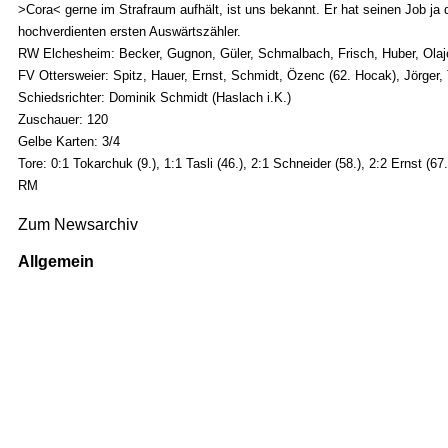
>Cora< gerne im Strafraum aufhält, ist uns bekannt. Er hat seinen Job j
hochverdienten ersten Auswärtszähler.
RW Elchesheim: Becker, Gugnon, Güler, Schmalbach, Frisch, Huber, Olajo
FV Ottersweier: Spitz, Hauer, Ernst, Schmidt, Özenc (62. Hocak), Jörger, T
Schiedsrichter: Dominik Schmidt (Haslach i.K.)
Zuschauer: 120
Gelbe Karten: 3/4
Tore: 0:1 Tokarchuk (9.), 1:1 Tasli (46.), 2:1 Schneider (58.), 2:2 Ernst (67.
RM
Zum Newsarchiv
Allgemein
Kontakt und Adresse
Datenschutz
Impressum