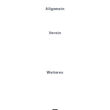
Allgemein
Kontakt und Adresse
Datenschutz
Impressum
Verein
Badminton
Boule
Mitgliedsantrag
Sponsoring
Helfer werden
Stadionmagazin
Weiteres
Sportstiftung Biniok
Förderverein
Clubhaus Badner-Stub
Vereinsshop FV Ottersweier
Vereinsshop SG Ottersweier / Unzhurst
Vereinsshop SG Ottersw. / Unzh. / Vimb.