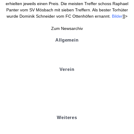
erhielten jeweils einen Preis. Die meisten Treffer schoss Raphael
Panter vom SV Mösbach mit sieben Treffern. Als bester Torhüter
wurde Dominik Schneider vom FC Ottenhöfen ernannt.
Bilder
]]>
Zum Newsarchiv
Allgemein
Kontakt und Adresse
Datenschutz
Impressum
Verein
Badminton
Boule
Mitgliedsantrag
Sponsoring
Helfer werden
Stadionmagazin
Weiteres
Sportstiftung Biniok
Förderverein