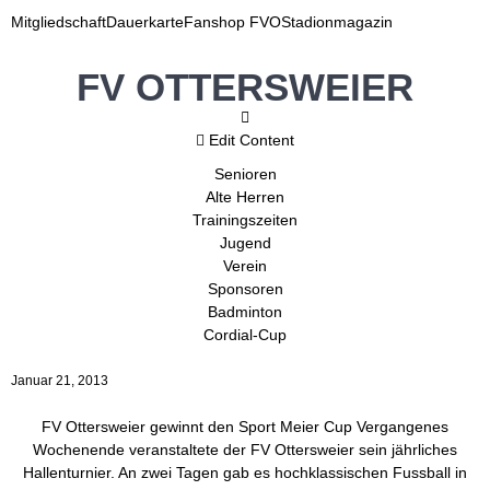
Mitgliedschaft
Dauerkarte
Fanshop FVO
Stadionmagazin
FV OTTERSWEIER
Edit Content
Senioren
Alte Herren
Trainingszeiten
Jugend
Verein
Sponsoren
Badminton
Cordial-Cup
Januar 21, 2013
FV Ottersweier gewinnt den Sport Meier Cup Vergangenes
Wochenende veranstaltete der FV Ottersweier sein jährliches
Hallenturnier. An zwei Tagen gab es hochklassischen Fussball in