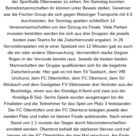
der Sporthalle Ottersweier zu sehen. Am Samstag konnten
Betriebsmannschaften ihr können unter Beweis stellen. Gewinner
war die Fischer Group die sich gegen Metzinger Transporte mit 4:0
durchsetzten. Am Sonntag spielten schließlich 14
Vereinsmannschaften um den Einzug ins Finale. Viele Partien
mussten bestritten werden bis sich aus drei Gruppen die jeweils
besten zwei Teams für die Zwischenrunde ergaben. In 26
Vorrundenspielen mit je einer Spielzeit von 12 Minuten gab es auch
die ein oder andere Überraschung. Vermeintlich starke Gegner
flogen in der Vorrunde bereits raus. Jeweils die besten beiden
Mannschaften der Gruppe qualifizierten sich für die begehrte
Zwischenrunde. Hier gab es mit dem SV Sasbach, dem VfB
Unzhurst, dem FC Ottenhöfen, dem FC Obertsrot, dem SV
Mösbach und dem Gastgeber FV Ottersweier drei Vertreter aus der
Bezirksliga, einen aus der Kreisliga A Nord und zwei aus der
Kreisliga B Süd. Sechs Spiele wurden ausgetragen bis die
Finalisten und die Teilnehmer für das Spiel um Platz 3 feststanden.
Der FC Ottenhöfen und der FC Obertsrot belegten jeweils den
zweiten Platz und trafen im kleinen Finale aufeinander. Nach einem
Stand von 1:1 musste der Sieger durch Neunmeterschießen
ermittelt werden. Obertsrot behielt die stärkeren Nerven und traf
besser als der FC Ottenhöfen der drei Mal verschoss. Am Ende