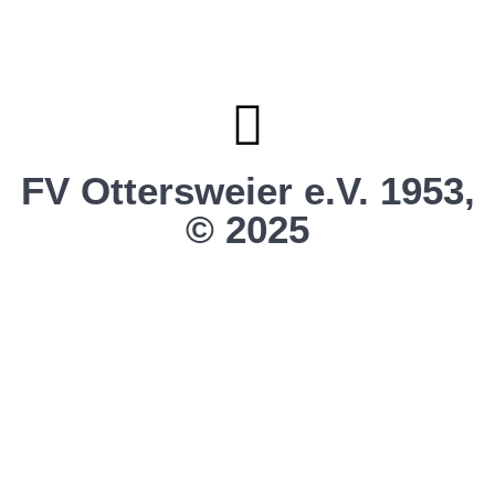
Clubhaus Badner-Stub
Vereinsshop FV Ottersweier
Vereinsshop SG Ottersweier / Unzhurst
Vereinsshop SG Ottersw. / Unzh. / Vimb.
FV Ottersweier e.V. 1953,
© 2025