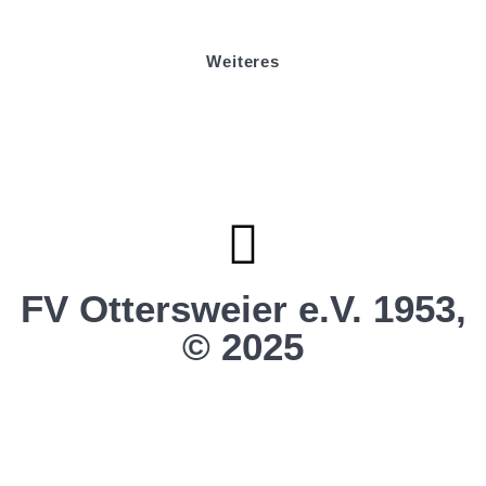
Stadionmagazin
Weiteres
Sportstiftung Biniok
Förderverein
Clubhaus Badner-Stub
Vereinsshop FV Ottersweier
Vereinsshop SG Ottersweier / Unzhurst
Vereinsshop SG Ottersw. / Unzh. / Vimb.
FV Ottersweier e.V. 1953,
© 2025