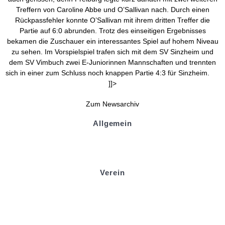
Treffern von Caroline Abbe und O’Sallivan nach. Durch einen
Rückpassfehler konnte O’Sallivan mit ihrem dritten Treffer die
Partie auf 6:0 abrunden. Trotz des einseitigen Ergebnisses
bekamen die Zuschauer ein interessantes Spiel auf hohem Niveau
zu sehen. Im Vorspielspiel trafen sich mit dem SV Sinzheim und
dem SV Vimbuch zwei E-Juniorinnen Mannschaften und trennten
sich in einer zum Schluss noch knappen Partie 4:3 für Sinzheim.
]]>
Zum Newsarchiv
Allgemein
Kontakt und Adresse
Datenschutz
Impressum
Verein
Badminton
Boule
Mitgliedsantrag
Sponsoring
Helfer werden