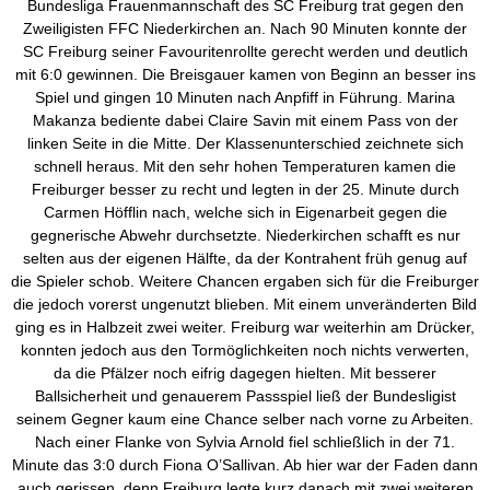
Bundesliga Frauenmannschaft des SC Freiburg trat gegen den
Zweiligisten FFC Niederkirchen an. Nach 90 Minuten konnte der
SC Freiburg seiner Favouritenrollte gerecht werden und deutlich
mit 6:0 gewinnen. Die Breisgauer kamen von Beginn an besser ins
Spiel und gingen 10 Minuten nach Anpfiff in Führung. Marina
Makanza bediente dabei Claire Savin mit einem Pass von der
linken Seite in die Mitte. Der Klassenunterschied zeichnete sich
schnell heraus. Mit den sehr hohen Temperaturen kamen die
Freiburger besser zu recht und legten in der 25. Minute durch
Carmen Höfflin nach, welche sich in Eigenarbeit gegen die
gegnerische Abwehr durchsetzte. Niederkirchen schafft es nur
selten aus der eigenen Hälfte, da der Kontrahent früh genug auf
die Spieler schob. Weitere Chancen ergaben sich für die Freiburger
die jedoch vorerst ungenutzt blieben. Mit einem unveränderten Bild
ging es in Halbzeit zwei weiter. Freiburg war weiterhin am Drücker,
konnten jedoch aus den Tormöglichkeiten noch nichts verwerten,
da die Pfälzer noch eifrig dagegen hielten. Mit besserer
Ballsicherheit und genauerem Passspiel ließ der Bundesligist
seinem Gegner kaum eine Chance selber nach vorne zu Arbeiten.
Nach einer Flanke von Sylvia Arnold fiel schließlich in der 71.
Minute das 3:0 durch Fiona O’Sallivan. Ab hier war der Faden dann
auch gerissen, denn Freiburg legte kurz danach mit zwei weiteren