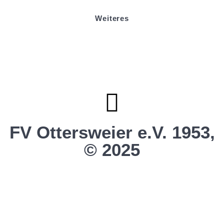
Weiteres
Sportstiftung Biniok
Förderverein
Clubhaus Badner-Stub
Vereinsshop FV Ottersweier
Vereinsshop SG Ottersweier / Unzhurst
Vereinsshop SG Ottersw. / Unzh. / Vimb.
FV Ottersweier e.V. 1953,
© 2025