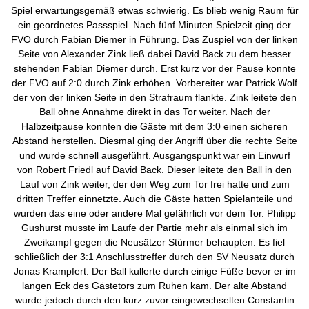
Spiel erwartungsgemäß etwas schwierig. Es blieb wenig Raum für
ein geordnetes Passspiel. Nach fünf Minuten Spielzeit ging der
FVO durch Fabian Diemer in Führung. Das Zuspiel von der linken
Seite von Alexander Zink ließ dabei David Back zu dem besser
stehenden Fabian Diemer durch. Erst kurz vor der Pause konnte
der FVO auf 2:0 durch Zink erhöhen. Vorbereiter war Patrick Wolf
der von der linken Seite in den Strafraum flankte. Zink leitete den
Ball ohne Annahme direkt in das Tor weiter. Nach der
Halbzeitpause konnten die Gäste mit dem 3:0 einen sicheren
Abstand herstellen. Diesmal ging der Angriff über die rechte Seite
und wurde schnell ausgeführt. Ausgangspunkt war ein Einwurf
von Robert Friedl auf David Back. Dieser leitete den Ball in den
Lauf von Zink weiter, der den Weg zum Tor frei hatte und zum
dritten Treffer einnetzte. Auch die Gäste hatten Spielanteile und
wurden das eine oder andere Mal gefährlich vor dem Tor. Philipp
Gushurst musste im Laufe der Partie mehr als einmal sich im
Zweikampf gegen die Neusätzer Stürmer behaupten. Es fiel
schließlich der 3:1 Anschlusstreffer durch den SV Neusatz durch
Jonas Krampfert. Der Ball kullerte durch einige Füße bevor er im
langen Eck des Gästetors zum Ruhen kam. Der alte Abstand
wurde jedoch durch den kurz zuvor eingewechselten Constantin