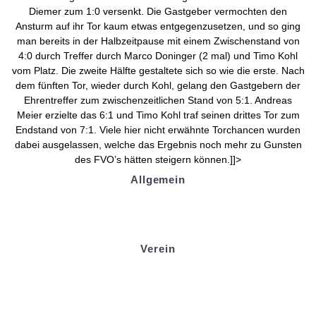
Diemer zum 1:0 versenkt. Die Gastgeber vermochten den
Ansturm auf ihr Tor kaum etwas entgegenzusetzen, und so ging
man bereits in der Halbzeitpause mit einem Zwischenstand von
4:0 durch Treffer durch Marco Doninger (2 mal) und Timo Kohl
vom Platz. Die zweite Hälfte gestaltete sich so wie die erste. Nach
dem fünften Tor, wieder durch Kohl, gelang den Gastgebern der
Ehrentreffer zum zwischenzeitlichen Stand von 5:1. Andreas
Meier erzielte das 6:1 und Timo Kohl traf seinen drittes Tor zum
Endstand von 7:1. Viele hier nicht erwähnte Torchancen wurden
dabei ausgelassen, welche das Ergebnis noch mehr zu Gunsten
des FVO’s hätten steigern können.]]>
Allgemein
Kontakt und Adresse
Datenschutz
Impressum
Verein
Badminton
Boule
Mitgliedsantrag
Sponsoring