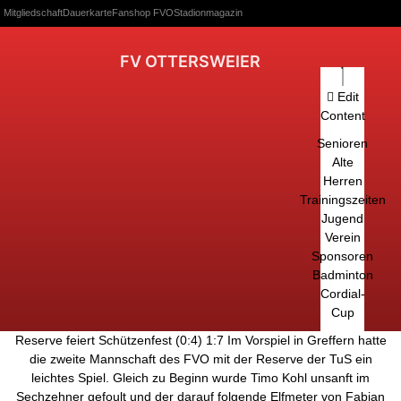
Mitgliedschaft
Dauerkarte
Fanshop FVO
Stadionmagazin
FV OTTERSWEIER
Edit
Content
Senioren
Alte
Herren
Trainingszeiten
Jugend
Verein
Sponsoren
Badminton
Cordial-
Cup
Reserve feiert Schützenfest (0:4) 1:7 Im Vorspiel in Greffern hatte
die zweite Mannschaft des FVO mit der Reserve der TuS ein
leichtes Spiel. Gleich zu Beginn wurde Timo Kohl unsanft im
Sechzehner gefoult und der darauf folgende Elfmeter von Fabian