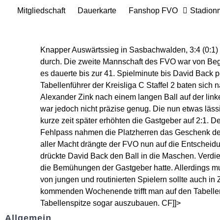
Mitgliedschaft
Dauerkarte
Fanshop FVO
Stadion
Knapper Auswärtssieg in Sasbachwalden, 3:4 (0:1)
durch. Die zweite Mannschaft des FVO war von Begin
es dauerte bis zur 41. Spielminute bis David Back
Tabellenführer der Kreisliga C Staffel 2 baten sic
Alexander Zink nach einem langen Ball auf der link
war jedoch nicht präzise genug. Die nun etwas läs
kurze zeit später erhöhten die Gastgeber auf 2:1. 
Fehlpass nahmen die Platzherren das Geschenk der 
aller Macht drängte der FVO nun auf die Entscheid
drückte David Back den Ball in die Maschen. Verd
die Bemühungen der Gastgeber hatte. Allerdings mu
von jungen und routinierten Spielern sollte auch in
kommenden Wochenende trifft man auf den Tabellenz
Tabellenspitze sogar auszubauen. CF]]>
Allgemein