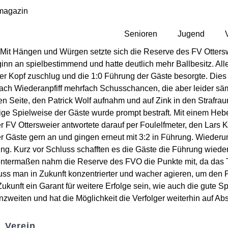
magazin
Senioren
Jugend
 Mit Hängen und Würgen setzte sich die Reserve des FV Otters
n an spielbestimmend und hatte deutlich mehr Ballbesitz. Aller
 per Kopf zuschlug und die 1:0 Führung der Gäste besorgte. D
h nach Wiederanpfiff mehrfach Schusschancen, die aber leider sä
en Seite, den Patrick Wolf aufnahm und auf Zink in den Strafr
sige Spielweise der Gäste wurde prompt bestraft. Mit einem Heb
Der FV Ottersweier antwortete darauf per Foulelfmeter, den Lar
Gäste gern an und gingen erneut mit 3:2 in Führung. Wiederum 
ung. Kurz vor Schluss schafften es die Gäste die Führung wied
ientermaßen nahm die Reserve des FVO die Punkte mit, da das 
ss man in Zukunft konzentrierter und wacher agieren, um den P
 Zukunft ein Garant für weitere Erfolge sein, wie auch die gute 
weiten und hat die Möglichkeit die Verfolger weiterhin auf Ab
Verein