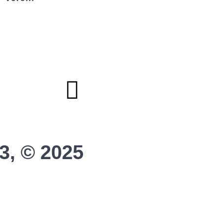
Badminton
Boule
Mitgliedsantrag
Sponsoring
Helfer werden
Stadionmagazin
3, © 2025