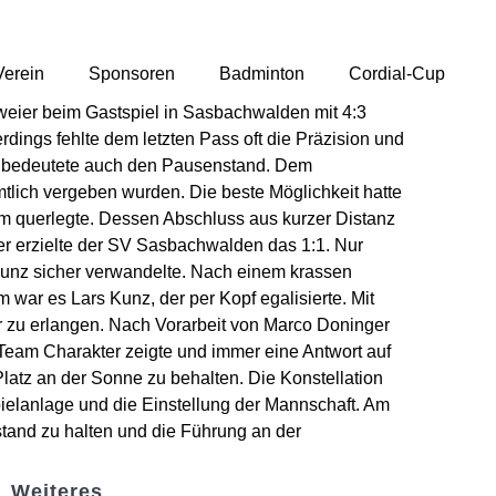
Verein
Sponsoren
Badminton
Cordial-Cup
weier beim Gastspiel in Sasbachwalden mit 4:3
dings fehlte dem letzten Pass oft die Präzision und
ies bedeutete auch den Pausenstand. Dem
mtlich vergeben wurden. Die beste Möglichkeit hatte
aum querlegte. Dessen Abschluss aus kurzer Distanz
er erzielte der SV Sasbachwalden das 1:1. Nur
s Kunz sicher verwandelte. Nach einem krassen
war es Lars Kunz, der per Kopf egalisierte. Mit
er zu erlangen. Nach Vorarbeit von Marco Doninger
Team Charakter zeigte und immer eine Antwort auf
latz an der Sonne zu behalten. Die Konstellation
Spielanlage und die Einstellung der Mannschaft. Am
stand zu halten und die Führung an der
Weiteres