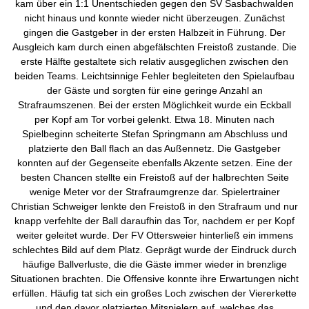
kam über ein 1:1 Unentschieden gegen den SV Sasbachwalden
nicht hinaus und konnte wieder nicht überzeugen. Zunächst
gingen die Gastgeber in der ersten Halbzeit in Führung. Der
Ausgleich kam durch einen abgefälschten Freistoß zustande. Die
erste Hälfte gestaltete sich relativ ausgeglichen zwischen den
beiden Teams. Leichtsinnige Fehler begleiteten den Spielaufbau
der Gäste und sorgten für eine geringe Anzahl an
Strafraumszenen. Bei der ersten Möglichkeit wurde ein Eckball
per Kopf am Tor vorbei gelenkt. Etwa 18. Minuten nach
Spielbeginn scheiterte Stefan Springmann am Abschluss und
platzierte den Ball flach an das Außennetz. Die Gastgeber
konnten auf der Gegenseite ebenfalls Akzente setzen. Eine der
besten Chancen stellte ein Freistoß auf der halbrechten Seite
wenige Meter vor der Strafraumgrenze dar. Spielertrainer
Christian Schweiger lenkte den Freistoß in den Strafraum und nur
knapp verfehlte der Ball daraufhin das Tor, nachdem er per Kopf
weiter geleitet wurde. Der FV Ottersweier hinterließ ein immens
schlechtes Bild auf dem Platz. Geprägt wurde der Eindruck durch
häufige Ballverluste, die die Gäste immer wieder in brenzlige
Situationen brachten. Die Offensive konnte ihre Erwartungen nicht
erfüllen. Häufig tat sich ein großes Loch zwischen der Viererkette
und den davor platzierten Mitspielern auf, welches das