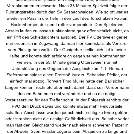
Vorankommen erschwerte. Nach 35 Minuten Spielzeit folgte der
Führungstreffer durch den SV Sasbachwalden. Wie so oft war es
wieder ein Pass in die Tiefe in den Lauf des Torschützen Fabian
Hockenberger, der den Treffer vorbereitete. Den Spieler ins
Abseits laufen zu lassen funktionierte ganz offensichtlich nicht, da
ein Pfiff des Schiedsrichters ausblieb. Der FV Ottersweier geriet
nun ordentlich in Zugzwang, da man hier keinesfalls als Verlierer
vom Platz gehen wollte. Der Gastgeber stellte sich tief in seine
Hälfte und konnte sich erfolgreich gegen seinen Kontrahenten
wehren. In der 55. Minute gelang Ottersweier nur mit
Unterstützung des Gegners der Ausgleich zum 1:1. Roman
Siefermann spielte einen Freistoß kurz zu Sebastian Pfeifer, der
einfach mal abzog. Torwart Timo Müller hätte den Ball sicher
fangen können, rechnete aber nicht damit, dass sein Vordermann
dessen Bahn noch mal veränderte und so die nötige
Voraussetzung für den Treffer schuf. In der Folgezeit erhöhte der
FVO den Druck etwas und konnte etwas mehr Feldvorteile
schaffen. Abschlüsse wurden jedoch nicht richtig zu Ende geführt
oder strahlten nicht die richtige Gefährlichkeit aus. Beinahe verlor
man fast den Gleichstand wieder nach einem schweren Patzer in
der Abwehr. Sven Fessler zögerte beim Abspielen zu lange und