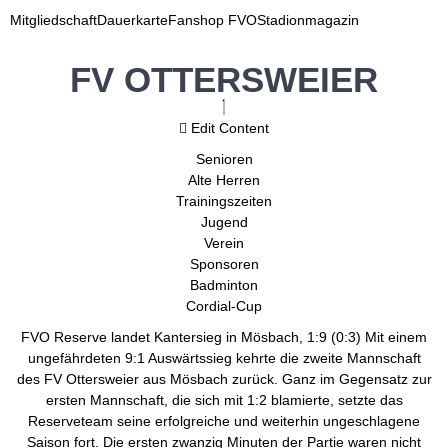
Mitgliedschaft
Dauerkarte
Fanshop FVO
Stadionmagazin
FV OTTERSWEIER
Edit Content
Senioren
Alte Herren
Trainingszeiten
Jugend
Verein
Sponsoren
Badminton
Cordial-Cup
FVO Reserve landet Kantersieg in Mösbach, 1:9 (0:3) Mit einem
ungefährdeten 9:1 Auswärtssieg kehrte die zweite Mannschaft
des FV Ottersweier aus Mösbach zurück. Ganz im Gegensatz zur
ersten Mannschaft, die sich mit 1:2 blamierte, setzte das
Reserveteam seine erfolgreiche und weiterhin ungeschlagene
Saison fort. Die ersten zwanzig Minuten der Partie waren nicht