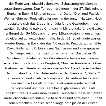
der Rede wert, obwohl schon zwei Schussmöglichkeiten zu
verzeichnen waren. Den Torregen eröffnete in der 27. Spielminute
Benjamin Back. 8 Minuten später traf Darian Droll und Patrick
Wolf erhöhte per Freistoßtreffer noch in der ersten Halbzeit. Noch
gestaltete sich das Ergebnis gnädig für die Gastgeber. In der
zweiten Spielhälfte gab es Chancen im Minutentakt für die Gäste,
während der SV Mösbach nur zwei Möglichkeiten im gesamten
Spielverlauf zu verzeichnen hatte. In der 61. Spielminute war es
wieder Benjamin Back, der das 4:0 erzielte. Kurz darauf erhöhte
David Keller auf 5:0. Ein kurzes Nachlassen und eine gewisse
Schlampigkeit führten zum Ehrentreffer der Gastgeber 15
Minuten vor Spielende. Das Gästeteam schaltete noch einmal
einen Gang hoch. Thomas Burghard, Christian Armbruster, Oliver
Niehaus per Elfmeter sowie ein zweites Mal David Keller stellten
den Endstand her. Den Tabellenführer der Kreisliga C, Staffel 2
trat souverän und spielerisch stark auf. Die läuferische Leistung
wie auch die Einstellung zum Spiel waren wieder einmal
hervorragend und das Team bestätigte seinen Status als
Tabellenführer. Es wäre dem Team zu wünschen, dass sich etwas
mehr Zuschauer einfinden, die beherzten und attraktiven Fußball
sehen möchten, den sie schon lange bei Spielen der ersten