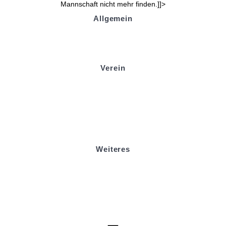
Mannschaft nicht mehr finden.]]>
Allgemein
Kontakt und Adresse
Datenschutz
Impressum
Verein
Badminton
Boule
Mitgliedsantrag
Sponsoring
Helfer werden
Stadionmagazin
Weiteres
Sportstiftung Biniok
Förderverein
Clubhaus Badner-Stub
Vereinsshop FV Ottersweier
Vereinsshop SG Ottersweier / Unzhurst
Vereinsshop SG Ottersw. / Unzh. / Vimb.