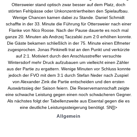
Ottersweier stand optisch zwar besser auf dem Platz, doch
störten Fehlpässe oder Unkonzentriertheiten den Spielaufbau.
Wenige Chancen kamen dabei zu Stande. Daniel Schmidt
schaffte in der 33. Minute die Führung für Ottersweier nach einer
Flanke von Nico Roose. Nach der Pause dauerte es noch mal
ganze 20. Minuten als Andrzej Taczalski zum 2:0 erhöhen konnte.
Die Gäste bekamen schließlich in der 75. Minute einen Elfmeter
zugesprochen. Jonas Pinkinelli trat an den Punkt und verkürzte
auf 2:1. Motiviert durch den Anschlusstreffer versuchte
Wintersdorf mehr Druck aufzubauen um vielleicht einen Zähler
aus der Partie zu ergattern. Wenige Minuten vor Schluss konnte
jedoch der FVO mit dem 3:1 durch Stefan Neder nach Zuspiel
von Alexander Zink die Partie entscheiden und den ersten
Auswärtssieg der Saison feiern. Die Reservemannschaft zeigte
eine schwache Leistung gegen einen noch schwächeren Gegner.
Als nächstes folgt der Tabellenzweite aus Eisental gegen die es
eine deutliche Leistungssteigerung benötigt. SN]]>
Allgemein
Kontakt und Adresse
Datenschutz
Impressum