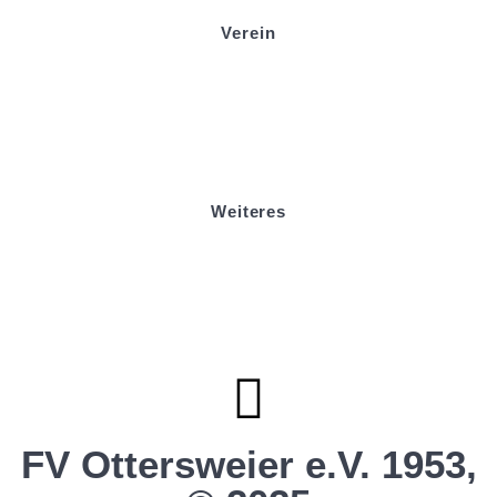
Verein
Badminton
Boule
Mitgliedsantrag
Sponsoring
Helfer werden
Stadionmagazin
Weiteres
Sportstiftung Biniok
Förderverein
Clubhaus Badner-Stub
Vereinsshop FV Ottersweier
Vereinsshop SG Ottersweier / Unzhurst
Vereinsshop SG Ottersw. / Unzh. / Vimb.
FV Ottersweier e.V. 1953,