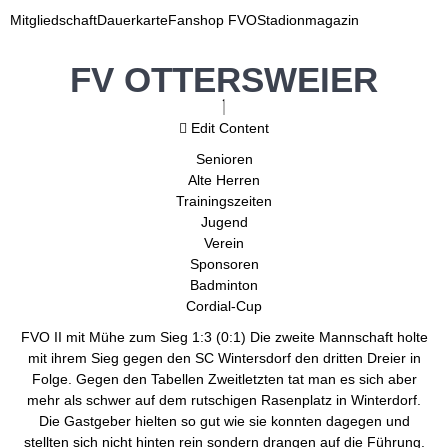
Mitgliedschaft
Dauerkarte
Fanshop FVO
Stadionmagazin
FV OTTERSWEIER
Edit Content
Senioren
Alte Herren
Trainingszeiten
Jugend
Verein
Sponsoren
Badminton
Cordial-Cup
FVO II mit Mühe zum Sieg 1:3 (0:1) Die zweite Mannschaft holte
mit ihrem Sieg gegen den SC Wintersdorf den dritten Dreier in
Folge. Gegen den Tabellen Zweitletzten tat man es sich aber
mehr als schwer auf dem rutschigen Rasenplatz in Winterdorf.
Die Gastgeber hielten so gut wie sie konnten dagegen und
stellten sich nicht hinten rein sondern drangen auf die Führung.