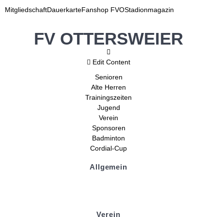
Mitgliedschaft
Dauerkarte
Fanshop FVO
Stadionmagazin
FV OTTERSWEIER
Edit Content
Senioren
Alte Herren
Trainingszeiten
Jugend
Verein
Sponsoren
Badminton
Cordial-Cup
Allgemein
Kontakt und Adresse
Datenschutz
Impressum
Verein