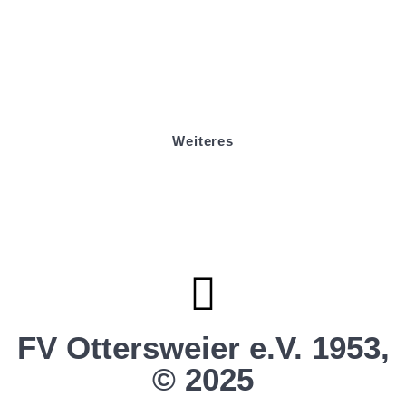
Badminton
Boule
Mitgliedsantrag
Sponsoring
Helfer werden
Stadionmagazin
Weiteres
Sportstiftung Biniok
Förderverein
Clubhaus Badner-Stub
Vereinsshop FV Ottersweier
Vereinsshop SG Ottersweier / Unzhurst
Vereinsshop SG Ottersw. / Unzh. / Vimb.
FV Ottersweier e.V. 1953,
© 2025