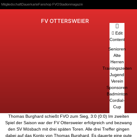
Mitgliedschaft
Dauerkarte
Fanshop FVO
Stadionmagazin
FV OTTERSWEIER
Edit
Content
Senioren
Alte
Herren
Trainingszeiten
Jugend
Verein
Sponsoren
Badminton
Cordial-
Cup
Thomas Burghard schießt FVO zum Sieg, 3:0 (0:0) Im zweiten
Spiel der Saison war der FV Ottersweier erfolgreich und bezwang
den SV Mösbach mit drei späten Toren. Alle drei Treffer gingen
dabei auf das Konto von Thomas Burghard. Es dauerte eine gute