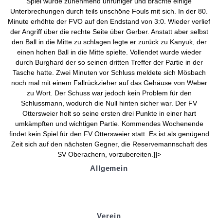
Spiel wurde zunehmend unruhiger und brachte einige
Unterbrechungen durch teils unschöne Fouls mit sich. In der 80.
Minute erhöhte der FVO auf den Endstand von 3:0. Wieder verlief
der Angriff über die rechte Seite über Gerber. Anstatt aber selbst
den Ball in die Mitte zu schlagen legte er zurück zu Kanyuk, der
einen hohen Ball in die Mitte spielte. Vollendet wurde wieder
durch Burghard der so seinen dritten Treffer der Partie in der
Tasche hatte. Zwei Minuten vor Schluss meldete sich Mösbach
noch mal mit einem Fallrückzieher auf das Gehäuse von Weber
zu Wort. Der Schuss war jedoch kein Problem für den
Schlussmann, wodurch die Null hinten sicher war. Der FV
Ottersweier holt so seine ersten drei Punkte in einer hart
umkämpften und wichtigen Partie. Kommendes Wochenende
findet kein Spiel für den FV Ottersweier statt. Es ist als genügend
Zeit sich auf den nächsten Gegner, die Reservemannschaft des
SV Oberachern, vorzubereiten.]]>
Allgemein
Kontakt und Adresse
Datenschutz
Impressum
Verein