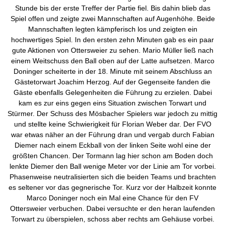
Stunde bis der erste Treffer der Partie fiel. Bis dahin blieb das
Spiel offen und zeigte zwei Mannschaften auf Augenhöhe. Beide
Mannschaften legten kämpferisch los und zeigten ein
hochwertiges Spiel. In den ersten zehn Minuten gab es ein paar
gute Aktionen von Ottersweier zu sehen. Mario Müller ließ nach
einem Weitschuss den Ball oben auf der Latte aufsetzen. Marco
Doninger scheiterte in der 18. Minute mit seinem Abschluss an
Gästetorwart Joachim Herzog. Auf der Gegenseite fanden die
Gäste ebenfalls Gelegenheiten die Führung zu erzielen. Dabei
kam es zur eins gegen eins Situation zwischen Torwart und
Stürmer. Der Schuss des Mösbacher Spielers war jedoch zu mittig
und stellte keine Schwierigkeit für Florian Weber dar. Der FVO
war etwas näher an der Führung dran und vergab durch Fabian
Diemer nach einem Eckball von der linken Seite wohl eine der
größten Chancen. Der Tormann lag hier schon am Boden doch
lenkte Diemer den Ball wenige Meter vor der Linie am Tor vorbei.
Phasenweise neutralisierten sich die beiden Teams und brachten
es seltener vor das gegnerische Tor. Kurz vor der Halbzeit konnte
Marco Doninger noch ein Mal eine Chance für den FV
Ottersweier verbuchen. Dabei versuchte er den heran laufenden
Torwart zu überspielen, schoss aber rechts am Gehäuse vorbei.