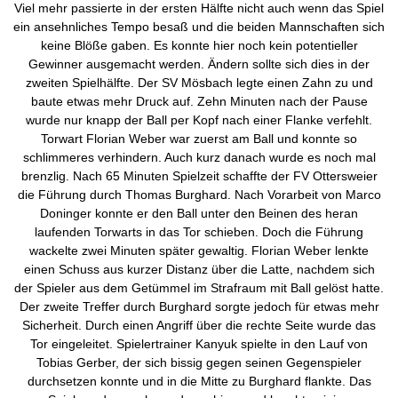
Viel mehr passierte in der ersten Hälfte nicht auch wenn das Spiel
ein ansehnliches Tempo besaß und die beiden Mannschaften sich
keine Blöße gaben. Es konnte hier noch kein potentieller
Gewinner ausgemacht werden. Ändern sollte sich dies in der
zweiten Spielhälfte. Der SV Mösbach legte einen Zahn zu und
baute etwas mehr Druck auf. Zehn Minuten nach der Pause
wurde nur knapp der Ball per Kopf nach einer Flanke verfehlt.
Torwart Florian Weber war zuerst am Ball und konnte so
schlimmeres verhindern. Auch kurz danach wurde es noch mal
brenzlig. Nach 65 Minuten Spielzeit schaffte der FV Ottersweier
die Führung durch Thomas Burghard. Nach Vorarbeit von Marco
Doninger konnte er den Ball unter den Beinen des heran
laufenden Torwarts in das Tor schieben. Doch die Führung
wackelte zwei Minuten später gewaltig. Florian Weber lenkte
einen Schuss aus kurzer Distanz über die Latte, nachdem sich
der Spieler aus dem Getümmel im Strafraum mit Ball gelöst hatte.
Der zweite Treffer durch Burghard sorgte jedoch für etwas mehr
Sicherheit. Durch einen Angriff über die rechte Seite wurde das
Tor eingeleitet. Spielertrainer Kanyuk spielte in den Lauf von
Tobias Gerber, der sich bissig gegen seinen Gegenspieler
durchsetzen konnte und in die Mitte zu Burghard flankte. Das