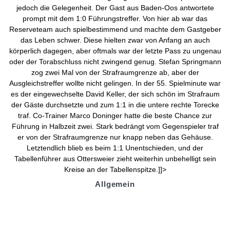
jedoch die Gelegenheit. Der Gast aus Baden-Oos antwortete
prompt mit dem 1:0 Führungstreffer. Von hier ab war das
Reserveteam auch spielbestimmend und machte dem Gastgeber
das Leben schwer. Diese hielten zwar von Anfang an auch
körperlich dagegen, aber oftmals war der letzte Pass zu ungenau
oder der Torabschluss nicht zwingend genug. Stefan Springmann
zog zwei Mal von der Strafraumgrenze ab, aber der
Ausgleichstreffer wollte nicht gelingen. In der 55. Spielminute war
es der eingewechselte David Keller, der sich schön im Strafraum
der Gäste durchsetzte und zum 1:1 in die untere rechte Torecke
traf. Co-Trainer Marco Doninger hatte die beste Chance zur
Führung in Halbzeit zwei. Stark bedrängt vom Gegenspieler traf
er von der Strafraumgrenze nur knapp neben das Gehäuse.
Letztendlich blieb es beim 1:1 Unentschieden, und der
Tabellenführer aus Ottersweier zieht weiterhin unbehelligt sein
Kreise an der Tabellenspitze.]]>
Allgemein
Kontakt und Adresse
Datenschutz
Impressum