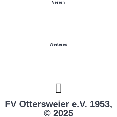
Verein
Badminton
Boule
Mitgliedsantrag
Sponsoring
Helfer werden
Stadionmagazin
Weiteres
Sportstiftung Biniok
Förderverein
Clubhaus Badner-Stub
Vereinsshop FV Ottersweier
Vereinsshop SG Ottersweier / Unzhurst
Vereinsshop SG Ottersw. / Unzh. / Vimb.
FV Ottersweier e.V. 1953,
© 2025