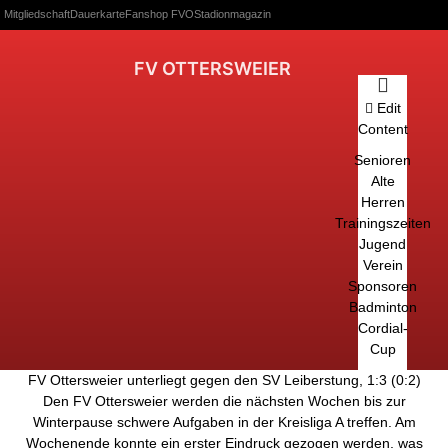
Mitgliedschaft
Dauerkarte
Fanshop FVO
Stadionmagazin
FV OTTERSWEIER
Edit
Content
Senioren
Alte
Herren
Trainingszeiten
Jugend
Verein
Sponsoren
Badminton
Cordial-
Cup
FV Ottersweier unterliegt gegen den SV Leiberstung, 1:3 (0:2)
Den FV Ottersweier werden die nächsten Wochen bis zur
Winterpause schwere Aufgaben in der Kreisliga A treffen. Am
Wochenende konnte ein erster Eindruck gezogen werden, was