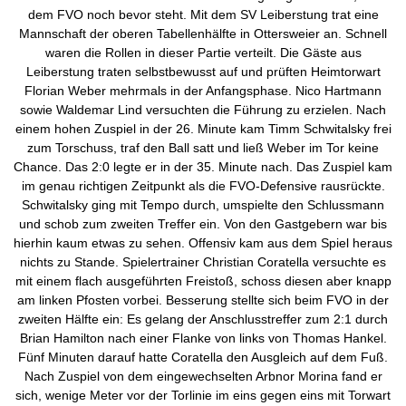
dem FVO noch bevor steht. Mit dem SV Leiberstung trat eine
Mannschaft der oberen Tabellenhälfte in Ottersweier an. Schnell
waren die Rollen in dieser Partie verteilt. Die Gäste aus
Leiberstung traten selbstbewusst auf und prüften Heimtorwart
Florian Weber mehrmals in der Anfangsphase. Nico Hartmann
sowie Waldemar Lind versuchten die Führung zu erzielen. Nach
einem hohen Zuspiel in der 26. Minute kam Timm Schwitalsky frei
zum Torschuss, traf den Ball satt und ließ Weber im Tor keine
Chance. Das 2:0 legte er in der 35. Minute nach. Das Zuspiel kam
im genau richtigen Zeitpunkt als die FVO-Defensive rausrückte.
Schwitalsky ging mit Tempo durch, umspielte den Schlussmann
und schob zum zweiten Treffer ein. Von den Gastgebern war bis
hierhin kaum etwas zu sehen. Offensiv kam aus dem Spiel heraus
nichts zu Stande. Spielertrainer Christian Coratella versuchte es
mit einem flach ausgeführten Freistoß, schoss diesen aber knapp
am linken Pfosten vorbei. Besserung stellte sich beim FVO in der
zweiten Hälfte ein: Es gelang der Anschlusstreffer zum 2:1 durch
Brian Hamilton nach einer Flanke von links von Thomas Hankel.
Fünf Minuten darauf hatte Coratella den Ausgleich auf dem Fuß.
Nach Zuspiel von dem eingewechselten Arbnor Morina fand er
sich, wenige Meter vor der Torlinie im eins gegen eins mit Torwart