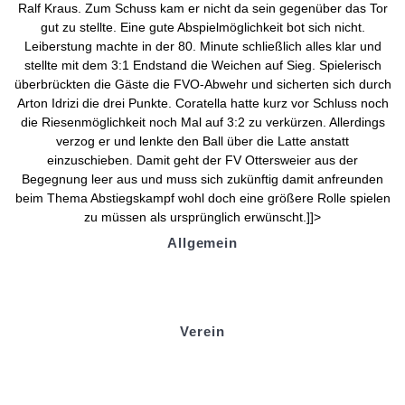
Ralf Kraus. Zum Schuss kam er nicht da sein gegenüber das Tor
gut zu stellte. Eine gute Abspielmöglichkeit bot sich nicht.
Leiberstung machte in der 80. Minute schließlich alles klar und
stellte mit dem 3:1 Endstand die Weichen auf Sieg. Spielerisch
überbrückten die Gäste die FVO-Abwehr und sicherten sich durch
Arton Idrizi die drei Punkte. Coratella hatte kurz vor Schluss noch
die Riesenmöglichkeit noch Mal auf 3:2 zu verkürzen. Allerdings
verzog er und lenkte den Ball über die Latte anstatt
einzuschieben. Damit geht der FV Ottersweier aus der
Begegnung leer aus und muss sich zukünftig damit anfreunden
beim Thema Abstiegskampf wohl doch eine größere Rolle spielen
zu müssen als ursprünglich erwünscht.]]>
Allgemein
Kontakt und Adresse
Datenschutz
Impressum
Verein
Badminton
Boule
Mitgliedsantrag
Sponsoring