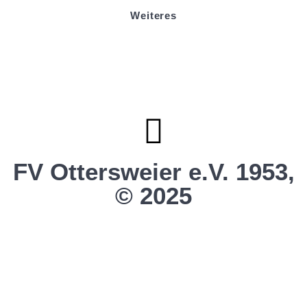
Weiteres
Sportstiftung Biniok
Förderverein
Clubhaus Badner-Stub
Vereinsshop FV Ottersweier
Vereinsshop SG Ottersweier / Unzhurst
Vereinsshop SG Ottersw. / Unzh. / Vimb.
FV Ottersweier e.V. 1953,
© 2025