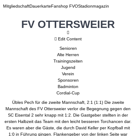
Mitgliedschaft
Dauerkarte
Fanshop FVO
Stadionmagazin
FV OTTERSWEIER
Edit Content
Senioren
Alte Herren
Trainingszeiten
Jugend
Verein
Sponsoren
Badminton
Cordial-Cup
Übles Pech für die zweite Mannschaft, 2:1 (1:1) Die zweite
Mannschaft des FV Ottersweier verlor die Begegnung gegen den
SC Eisental 2 sehr knapp mit 1:2. Die Gastgeber stellten in der
ersten Halbzeit das Team mit den leicht besseren Torchancen dar.
Es waren aber die Gäste, die durch David Keller per Kopfball mit
1:0 in Führung gingen. Flankengeber von der linken Seite war