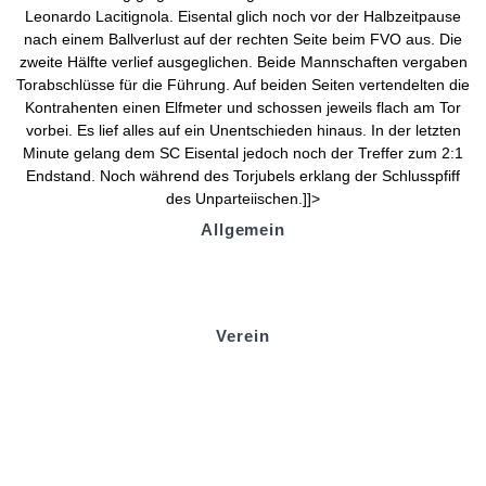
Leonardo Lacitignola. Eisental glich noch vor der Halbzeitpause
nach einem Ballverlust auf der rechten Seite beim FVO aus. Die
zweite Hälfte verlief ausgeglichen. Beide Mannschaften vergaben
Torabschlüsse für die Führung. Auf beiden Seiten vertendelten die
Kontrahenten einen Elfmeter und schossen jeweils flach am Tor
vorbei. Es lief alles auf ein Unentschieden hinaus. In der letzten
Minute gelang dem SC Eisental jedoch noch der Treffer zum 2:1
Endstand. Noch während des Torjubels erklang der Schlusspfiff
des Unparteiischen.]]>
Allgemein
Kontakt und Adresse
Datenschutz
Impressum
Verein
Badminton
Boule
Mitgliedsantrag
Sponsoring
Helfer werden
Stadionmagazin