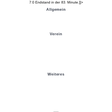
7:0 Endstand in der 83. Minute.]]>
Allgemein
Kontakt und Adresse
Datenschutz
Impressum
Verein
Badminton
Boule
Mitgliedsantrag
Sponsoring
Helfer werden
Stadionmagazin
Weiteres
Sportstiftung Biniok
Förderverein
Clubhaus Badner-Stub
Vereinsshop FV Ottersweier
Vereinsshop SG Ottersweier / Unzhurst
Vereinsshop SG Ottersw. / Unzh. / Vimb.