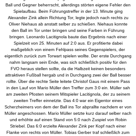
Ball und Gegner beherrscht, allerdings störten eigene Fehler den
Spielaufbau. Beim Führungstreffer in der 13. Minute ging
Alexander Zink allein Richtung Tor, legte jedoch nach rechts zu
Oliver Niehaus ab anstatt selber zu schießen. Niehaus konnte
den Ball im Tor unter bringen und seine Farben in Führung
bringen. Leonardo Lacitignola baute das Ergebnis nach einer
Spielzeit von 25. Minuten auf 2:0 aus. Er profitierte dabei
maßgeblich von einem Fehlpass seines Gegenspielers, der
eigentlich zurück zum Torwart spielen wollte. Der erste Durchgang
nahm langsam sein Ende, was sich schließlich positiv für den
FVO heraus stellen sollte, da die Halbzeit keinen besonders
attraktiven Fußball hergab und in Durchgang zwei der Ball besser
rollte. Über die rechte Seite leitete Christof Gaus mit einem Pass
in den Lauf von Mario Müller den Treffer zum 3:0 ein. Müller sah
am zweiten Pfosten seinem Mitspieler Lacitignola, der zu seinem
zweiten Treffer einnetzte. Das 4:0 war ein Eigentor eines
Scherzheimers von dem der Ball ins Tor abprallte nachdem er von
Müller angeschossen. Mario Müller setzte kurz darauf selber nach
und erhöhte auf einen Stand von 5:0 nach Zuspiel von Robin
Striebel. Das 6:0 erzielte Alexander Zink per Kopf nach einer
Flanke von rechts von Müller. Tobias Gerber traf schließlich zum