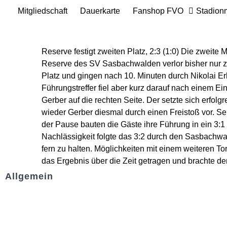
Mitgliedschaft
Dauerkarte
Fanshop FVO
Stadion
Reserve festigt zweiten Platz, 2:3 (1:0) Die zweit
Reserve des SV Sasbachwalden verlor bisher nur zw
Platz und gingen nach 10. Minuten durch Nikolai Er
Führungstreffer fiel aber kurz darauf nach einem Ei
Gerber auf die rechten Seite. Der setzte sich erfolg
wieder Gerber diesmal durch einen Freistoß vor. Se
der Pause bauten die Gäste ihre Führung in ein 3:1 a
Nachlässigkeit folgte das 3:2 durch den Sasbachwal
fern zu halten. Möglichkeiten mit einem weiteren 
das Ergebnis über die Zeit getragen und brachte dem
Allgemein
Kontakt und Adresse
Datenschutz
Impressum