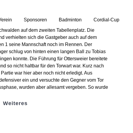
Verein
Sponsoren
Badminton
Cordial-Cup
bachwalden auf dem zweiten Tabellenplatz. Die
d verhielten sich die Gastgeber auch auf dem
egen 1 seine Mannschaft noch im Rennen. Der
inger schlug von hinten einen langen Ball zu Tobias
bringen konnte. Die Führung für Ottersweier bereitete
d so nicht haltbar für den Torwart war. Kurz nach
Partie war hier aber noch nicht erledigt. Aus
h defensiver ein und versuchte den Gegner vom Tor
lussphase, wurden aber allesamt vergeben. So wurde
Weiteres
Sportstiftung Biniok
Förderverein
Clubhaus Badner-Stub
Vereinsshop FV Ottersweier