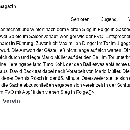
magazin
Senioren
Jugend
e Mannschaft überwintert nach dem vierten Sieg in Folge in Sas
ei Spiele im Saisonverlauf, weniger wie der FVO. Entsprechen
hardt in Führung. Zuvor hielt Maximilian Dinger im Tor im 1 g
nwurf. Die Antwort der Gäste ließ nicht lange auf sich warten. D
reich durch und legte Mario Müller auf der den Ball im Tor unter
ine Hereingabe fand Timo Kohl, der den Ball etwas abfälschte un
us. David Back traf dabei nach Vorarbeit von Mario Müller. Die 
dener Dennis Rösch in der 65. Minute. Ottersweier stellte sic
Tor die Sache abzuschließen ergaben sich vereinzelt in der Sch
 FVO mit Abpfiff den vierten Sieg in Folge.]]>
Verein
Badminton
Boule
Mitgliedsantrag
Sponsoring