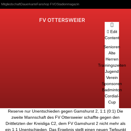
Mitgliedschaft
Dauerkarte
Fanshop FVO
Stadionmagazin
FV OTTERSWEIER
Edit
Content
Senioren
Alte
Herren
Trainingszeiten
Jugend
Verein
Sponsoren
Badminton
Cordial-
Cup
Reserve nur Unentschieden gegen Gamshurst 2, 1:1 (0:1) Die
zweite Mannschaft des FV Ottersweier schaffte gegen den
Drittletzten der Kreisliga C2, dem FV Gamshurst 2 nicht mehr als
ein 1:1 Unentschieden. Das Ergebnis stellt einen neuen Tiefpunkt