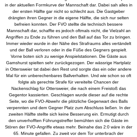
in der aktuellen Formkurve der Mannschaft dar. Dabei sah alles in
der ersten Hälfte gar nicht so schlecht aus. Die Gastgeber
drängten ihren Gegner in die eigene Hälfte, die sich nur selten
befreien konnten. Der FVO stellte die technisch bessere
Mannschaft dar, schaffte es jedoch oftmals nicht, die Vielzahl an
Angriffen zu Ende zu führen und den Ball auf das Tor zu bringen.
Immer wieder wurde in der Nähe des Strafraums alles vertändelt
und der Ball verloren oder in die Füße des Gegners gespielt.
Vorne boten sich zu wenige Anspielstationen. Die Gäste aus
Gamshurst spielten sehr zurückgezogen. Der wässrige Hartplatz
in Ottersweier tat dabei den Rest und sorgte das ein oder andere
Mal für ein unberechenbares Ballverhalten. Und wie schon so oft
folgte als gerechte Strafe für vereitelte Chancen der
Nackenschlag für Ottersweier, die nach einem Freistoß das
Gegentor kassierten. Geschlagen wurde dieser auf die rechte
Seite, wo die FVO-Abwehr die plötzliche Gegenwart des Balls
verpennten und dem Gegner Platz zum Abschluss ließen. In der
zweiten Hälfte stellte sich keine Besserung ein. Ermutigt durch
den unverhofften Führungstreffer bemühten sich die Gäste im
Stören der FVO-Angriffe etwas mehr. Beinahe das 2:0 wäre in der
65. Minute gefallen. Zu zweit vor dem Tor unterbrach der