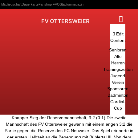
Mitgliedschaft
Dauerkarte
Fanshop FVO
Stadionmagazin
FV OTTERSWEIER
Edit
Content
Senioren
Alte
Herren
Trainingszeiten
Jugend
Verein
Sponsoren
Badminton
Cordial-
Cup
Knapper Sieg der Reservemannschaft, 3:2 (0:1) Die zweite
Mannschaft des FV Ottersweier gewann mit einem engen 3:2 die
Partie gegen die Reserve des FC Neuweier. Das Spiel erinnerte in
der ersten Halbzeit an die Begegnung mit Bühlertal III. Von dem