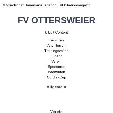
Mitgliedschaft
Dauerkarte
Fanshop FVO
Stadionmagazin
FV OTTERSWEIER
Edit Content
Senioren
Alte Herren
Trainingszeiten
Jugend
Verein
Sponsoren
Badminton
Cordial-Cup
Allgemein
Kontakt und Adresse
Datenschutz
Impressum
Verein