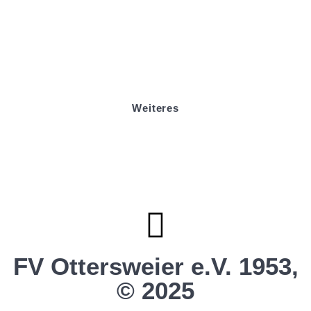
Badminton
Boule
Mitgliedsantrag
Sponsoring
Helfer werden
Stadionmagazin
Weiteres
Sportstiftung Biniok
Förderverein
Clubhaus Badner-Stub
Vereinsshop FV Ottersweier
Vereinsshop SG Ottersweier / Unzhurst
Vereinsshop SG Ottersw. / Unzh. / Vimb.
FV Ottersweier e.V. 1953,
© 2025