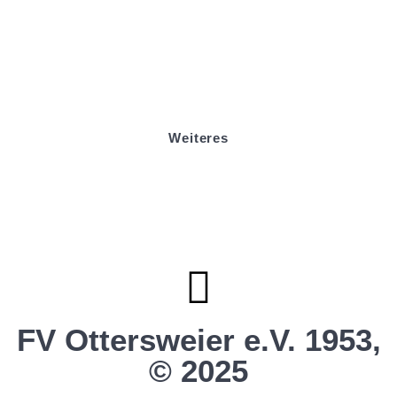
Badminton
Boule
Mitgliedsantrag
Sponsoring
Helfer werden
Stadionmagazin
Weiteres
Sportstiftung Biniok
Förderverein
Clubhaus Badner-Stub
Vereinsshop FV Ottersweier
Vereinsshop SG Ottersweier / Unzhurst
Vereinsshop SG Ottersw. / Unzh. / Vimb.
FV Ottersweier e.V. 1953,
© 2025