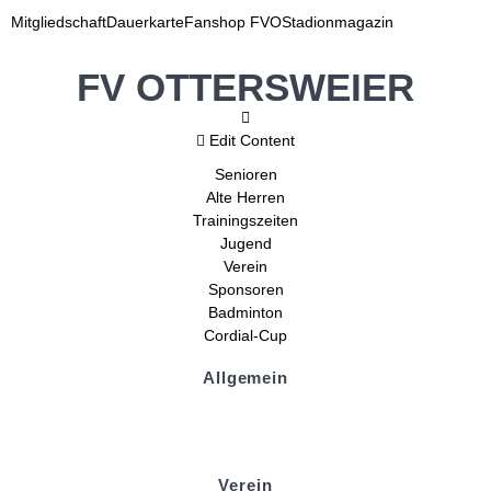
Mitgliedschaft
Dauerkarte
Fanshop FVO
Stadionmagazin
FV OTTERSWEIER
Edit Content
Senioren
Alte Herren
Trainingszeiten
Jugend
Verein
Sponsoren
Badminton
Cordial-Cup
Allgemein
Kontakt und Adresse
Datenschutz
Impressum
Verein