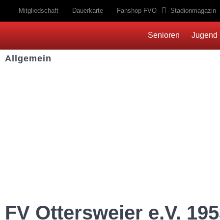
Mitgliedschaft
Dauerkarte
Fanshop FVO
Stadionmagazin
Senioren
Jugend
Allgemein
Kontakt und Adresse
Datenschutz
Impressum
FV Ottersweier e.V. 195