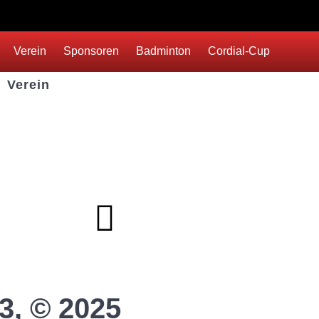
Verein
Sponsoren
Badminton
Cordial-Cup
Verein
Badminton
Boule
Mitgliedsantrag
Sponsoring
Helfer werden
Stadionmagazin
3, © 2025