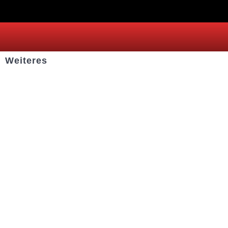
Weiteres
Sportstiftung Biniok
Förderverein
Clubhaus Badner-Stub
Vereinsshop FV Ottersweier
Vereinsshop SG Ottersweier / Unzhurst
Vereinsshop SG Ottersw. / Unzh. / Vimb.