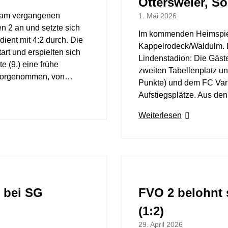
Ottersweier, So
t am vergangenen
1. Mai 2026
 2 an und setzte sich
Im kommenden Heimspiel
dient mit 4:2 durch. Die
Kappelrodeck/Waldulm. 
rt und erspielten sich
Lindenstadion: Die Gäste
e (9.) eine frühe
zweiten Tabellenplatz un
h vorgenommen, von…
Punkte) und dem FC Varn
Aufstiegsplätze. Aus de
Weiterlesen
g bei SG
FVO 2 belohnt s
(1:2)
29. April 2026