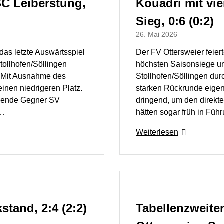
SC Leiberstung,
Kouadri mit vie
Sieg, 0:6 (0:2)
26. Mai 2026
as letzte Auswärtsspiel
Der FV Ottersweier fei
ollhofen/Söllingen
höchsten Saisonsiege und
. Mit Ausnahme des
Stollhofen/Söllingen dur
einen niedrigeren Platz.
starken Rückrunde eigent
mmende Gegner SV
dringend, um den direkt
n…
hätten sogar früh in Fü
Weiterlesen
tand, 2:4 (2:2)
Tabellenzweite