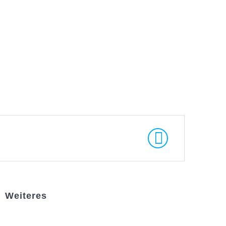
Weiteres
Sportstiftung Biniok
Förderverein