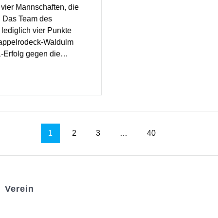
 vier Mannschaften, die
d. Das Team des
lediglich vier Punkte
Kappelrodeck-Waldulm
1-Erfolg gegen die…
1
2
3
…
40
Verein
Badminton
Boule