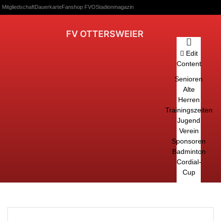
Mitgliedschaft
Dauerkarte
Fanshop FVO
Stadionmagazin
FV OTTERSWEIER
Edit
Content
Senioren
Alte
Herren
Trainingszeiten
Jugend
Verein
Sponsoren
Badminton
Cordial-
Cup