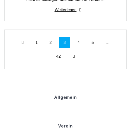
Weiterlesen
1
2
3
4
5
…
42
Allgemein
Kontakt und Adresse
Datenschutz
Impressum
Verein
Badminton