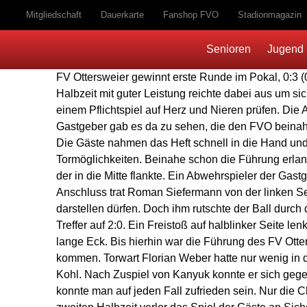
Mitgliedschaft
Dauerkarte
Fanshop FVO
Stadionmagazin
Senioren
Jugend
FV Ottersweier gewinnt erste Runde im Pokal, 0:3 
Halbzeit mit guter Leistung reichte dabei aus um s
einem Pflichtspiel auf Herz und Nieren prüfen. Die
Gastgeber gab es da zu sehen, die den FVO beinahe
Die Gäste nahmen das Heft schnell in die Hand und
Tormöglichkeiten. Beinahe schon die Führung erlan
der in die Mitte flankte. Ein Abwehrspieler der Gas
Anschluss trat Roman Siefermann von der linken Se
darstellen dürfen. Doch ihm rutschte der Ball durc
Treffer auf 2:0. Ein Freistoß auf halblinker Seite 
lange Eck. Bis hierhin war die Führung des FV Otte
kommen. Torwart Florian Weber hatte nur wenig in d
Kohl. Nach Zuspiel von Kanyuk konnte er sich gege
konnte man auf jeden Fall zufrieden sein. Nur die