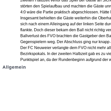
zweiten Halbzeit verlor das Spiel der Gäste an Sich
störten den Spielaufbau und machten die Gäste unr
4:0 wäre die Partie praktisch abgeschlossen. Hätte 
Insgesamt behielten die Gäste weiterhin die Oberha
sich nach einem Alleingang auf der linken Seite dur
flankte. Doch dieser bekam den Ball nicht richtig v
Ballverlust des FVO brachten die Gastgeber den Bal
Gegenspielern weg. Der Abschluss ging nur knapp 
Der FC Neuweier verlangte dem FVO nicht mehr allz
Bezirkspokals. In der zweiten Halbzeit gab es zu v
Punktspiel an, da der Rundenbeginn aufgrund der w
Allgemein
Kontakt und Adresse
Datenschutz
Impressum