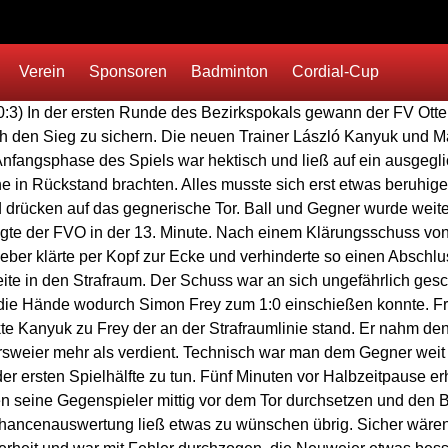
Verein
Sponsoren
Badminton
Cordial-Cup
(0:3) In der ersten Runde des Bezirkspokals gewann der FV Ott
ich den Sieg zu sichern. Die neuen Trainer László Kanyuk und 
 Anfangsphase des Spiels war hektisch und ließ auf ein ausgegl
 in Rückstand brachten. Alles musste sich erst etwas beruhig
 drücken auf das gegnerische Tor. Ball und Gegner wurde weite
gte der FVO in der 13. Minute. Nach einem Klärungsschuss von
tgeber klärte per Kopf zur Ecke und verhinderte so einen Absch
ite in den Strafraum. Der Schuss war an sich ungefährlich ges
h die Hände wodurch Simon Frey zum 1:0 einschießen konnte. Fr
lenkte Kanyuk zu Frey der an der Strafraumlinie stand. Er nahm 
rsweier mehr als verdient. Technisch war man dem Gegner weit ü
er ersten Spielhälfte zu tun. Fünf Minuten vor Halbzeitpause e
n seine Gegenspieler mittig vor dem Tor durchsetzen und den Ba
 Chancenauswertung ließ etwas zu wünschen übrig. Sicher wären