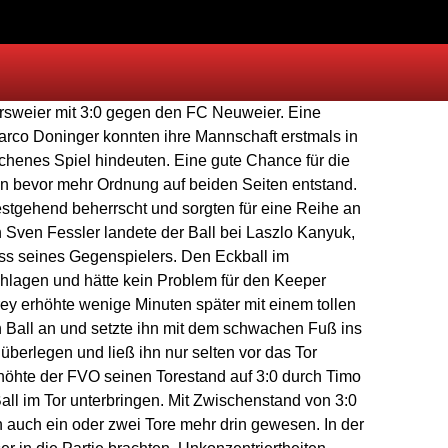
ersweier mit 3:0 gegen den FC Neuweier. Eine
Marco Doninger konnten ihre Mannschaft erstmals in
ichenes Spiel hindeuten. Eine gute Chance für die
en bevor mehr Ordnung auf beiden Seiten entstand.
stgehend beherrscht und sorgten für eine Reihe an
 Sven Fessler landete der Ball bei Laszlo Kanyuk,
luss seines Gegenspielers. Den Eckball im
chlagen und hätte kein Problem für den Keeper
ey erhöhte wenige Minuten später mit einem tollen
den Ball an und setzte ihn mit dem schwachen Fuß ins
berlegen und ließ ihn nur selten vor das Tor
rhöhte der FVO seinen Torestand auf 3:0 durch Timo
ll im Tor unterbringen. Mit Zwischenstand von 3:0
 auch ein oder zwei Tore mehr drin gewesen. In der