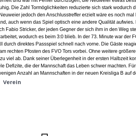
erheit und war mit Fehler durchzogen, die Neuweier etwas besse
uhig. Die Zahl Tormöglichkeiten reduzierte sich stark wodurch
Neuweier jedoch den Anschlusstreffer erzielt wäre es noch mal 
nd, auch wenn das Spiel optisch eine andere Qualität aufwies. 
ch Fabio Stricker, der jeden Gegner der sich ihm in den Weg ste
erarbeitet, wodurch es beim 3:0 blieb. In der 73. Minute war de
l durch direktes Passspiel schnell nach vorne. Die Gäste reag
am rechten Pfosten des FVO Tors vorbei. Ohne weitere größer
u viel ab. Dank seiner Überlegenheit in der ersten Halbzeit k
iele Defizite, die der Mannschaft das Leben schwer machten. Für
enigen Anzahl an Mannschaften in der neuen Kreisliga B auf de
Verein
Badminton
Boule
Mitgliedsantrag
Sponsoring
Helfer werden
Stadionmagazin