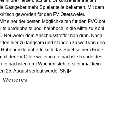
r in die Partie brachten. Unkonzentriertheiten
 die Gastgeber mehr Spielanteile bekamen. Mit dem
kritisch geworden für den FV Ottersweier.
Mit einer der besten Möglichkeiten für den FVO bot
llte umdribbelte und halbhoch in die Mitte zu Kohl
r FC Neuweier dem Anschlusstreffer nah dran. Nach
ierten hier zu langsam und standen zu weit von den
e Höhepunkte näherte sich das Spiel seinem Ende.
ommt der FV Ottersweier in die nächste Runde des
 die nächsten drei Wochen steht erst einmal kein
n 25. August verlegt wurde. SN]]>
Weiteres
Sportstiftung Biniok
Förderverein
Clubhaus Badner-Stub
Vereinsshop FV Ottersweier
Vereinsshop SG Ottersweier / Unzhurst
Vereinsshop SG Ottersw. / Unzh. / Vimb.