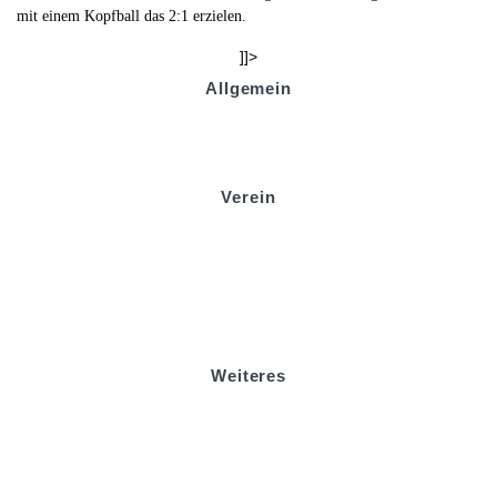
mit einem Kopfball das 2:1 erzielen.
]]>
Allgemein
Kontakt und Adresse
Datenschutz
Impressum
Verein
Badminton
Boule
Mitgliedsantrag
Sponsoring
Helfer werden
Stadionmagazin
Weiteres
Sportstiftung Biniok
Förderverein
Clubhaus Badner-Stub
Vereinsshop FV Ottersweier
Vereinsshop SG Ottersweier / Unzhurst