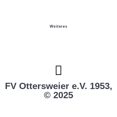
Sponsoring
Helfer werden
Stadionmagazin
Weiteres
Sportstiftung Biniok
Förderverein
Clubhaus Badner-Stub
Vereinsshop FV Ottersweier
Vereinsshop SG Ottersweier / Unzhurst
Vereinsshop SG Ottersw. / Unzh. / Vimb.
FV Ottersweier e.V. 1953,
© 2025