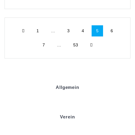
1
…
3
4
5
6
7
…
53
Allgemein
Kontakt und Adresse
Datenschutz
Impressum
Verein
Badminton
Boule
Mitgliedsantrag