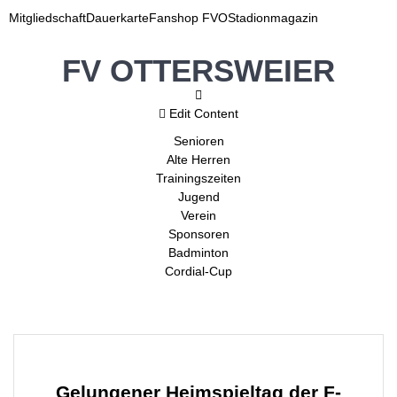
Mitgliedschaft
Dauerkarte
Fanshop FVO
Stadionmagazin
FV OTTERSWEIER
Edit Content
Senioren
Alte Herren
Trainingszeiten
Jugend
Verein
Sponsoren
Badminton
Cordial-Cup
Gelungener Heimspieltag der F-