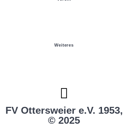
Badminton
Boule
Mitgliedsantrag
Sponsoring
Helfer werden
Stadionmagazin
Weiteres
Sportstiftung Biniok
Förderverein
Clubhaus Badner-Stub
Vereinsshop FV Ottersweier
Vereinsshop SG Ottersweier / Unzhurst
Vereinsshop SG Ottersw. / Unzh. / Vimb.
FV Ottersweier e.V. 1953,
© 2025