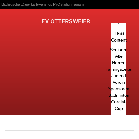
Mitgliedschaft
Dauerkarte
Fanshop FVO
Stadionmagazin
FV OTTERSWEIER
Edit
Content
Senioren
Alte
Herren
Trainingszeiten
Jugend
Verein
Sponsoren
Badminton
Cordial-
Cup