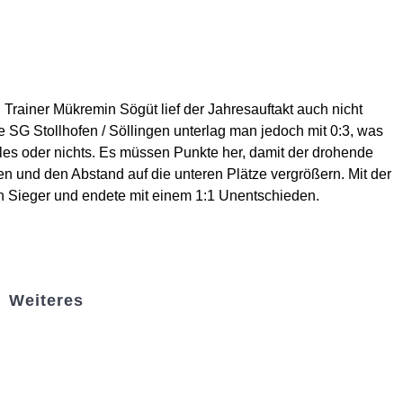
rainer Mükremin Sögüt lief der Jahresauftakt auch nicht
SG Stollhofen / Söllingen unterlag man jedoch mit 0:3, was
les oder nichts. Es müssen Punkte her, damit der drohende
n und den Abstand auf die unteren Plätze vergrößern. Mit der
en Sieger und endete mit einem 1:1 Unentschieden.
Weiteres
Sportstiftung Biniok
Förderverein
Clubhaus Badner-Stub
Vereinsshop FV Ottersweier