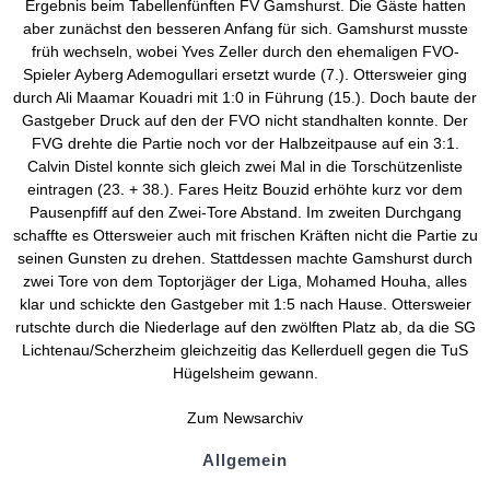
Ergebnis beim Tabellenfünften FV Gamshurst. Die Gäste hatten
aber zunächst den besseren Anfang für sich. Gamshurst musste
früh wechseln, wobei Yves Zeller durch den ehemaligen FVO-
Spieler Ayberg Ademogullari ersetzt wurde (7.). Ottersweier ging
durch Ali Maamar Kouadri mit 1:0 in Führung (15.). Doch baute der
Gastgeber Druck auf den der FVO nicht standhalten konnte. Der
FVG drehte die Partie noch vor der Halbzeitpause auf ein 3:1.
Calvin Distel konnte sich gleich zwei Mal in die Torschützenliste
eintragen (23. + 38.). Fares Heitz Bouzid erhöhte kurz vor dem
Pausenpfiff auf den Zwei-Tore Abstand. Im zweiten Durchgang
schaffte es Ottersweier auch mit frischen Kräften nicht die Partie zu
seinen Gunsten zu drehen. Stattdessen machte Gamshurst durch
zwei Tore von dem Toptorjäger der Liga, Mohamed Houha, alles
klar und schickte den Gastgeber mit 1:5 nach Hause. Ottersweier
rutschte durch die Niederlage auf den zwölften Platz ab, da die SG
Lichtenau/Scherzheim gleichzeitig das Kellerduell gegen die TuS
Hügelsheim gewann.
Zum Newsarchiv
Allgemein
Kontakt und Adresse