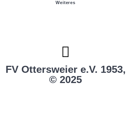
Weiteres
Sportstiftung Biniok
Förderverein
Clubhaus Badner-Stub
Vereinsshop FV Ottersweier
Vereinsshop SG Ottersweier / Unzhurst
Vereinsshop SG Ottersw. / Unzh. / Vimb.
FV Ottersweier e.V. 1953,
© 2025