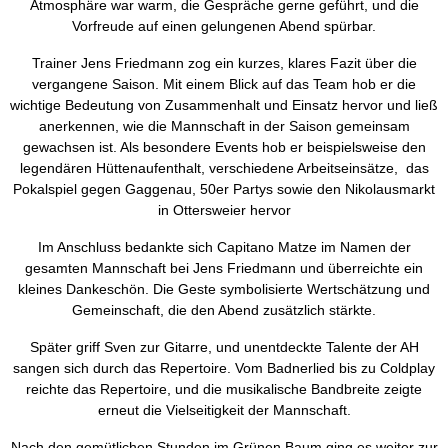
Atmosphäre war warm, die Gespräche gerne geführt, und die
Vorfreude auf einen gelungenen Abend spürbar.
Trainer Jens Friedmann zog ein kurzes, klares Fazit über die
vergangene Saison. Mit einem Blick auf das Team hob er die
wichtige Bedeutung von Zusammenhalt und Einsatz hervor und ließ
anerkennen, wie die Mannschaft in der Saison gemeinsam
gewachsen ist. Als besondere Events hob er beispielsweise den
legendären Hüttenaufenthalt, verschiedene Arbeitseinsätze, das
Pokalspiel gegen Gaggenau, 50er Partys sowie den Nikolausmarkt
in Ottersweier hervor
Im Anschluss bedankte sich Capitano Matze im Namen der
gesamten Mannschaft bei Jens Friedmann und überreichte ein
kleines Dankeschön. Die Geste symbolisierte Wertschätzung und
Gemeinschaft, die den Abend zusätzlich stärkte.
Später griff Sven zur Gitarre, und unentdeckte Talente der AH
sangen sich durch das Repertoire. Vom Badnerlied bis zu Coldplay
reichte das Repertoire, und die musikalische Bandbreite zeigte
erneut die Vielseitigkeit der Mannschaft.
Nach den gemütlichen Stunden im Grünen Baum ging es weiter zur