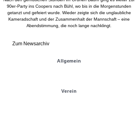
90er-Party ins Coopers nach Bühl, wo bis in die Morgenstunden
getanzt und gefeiert wurde. Wieder zeigte sich die unglaubliche
Kameradschaft und der Zusammenhalt der Mannschaft – eine
Abendstimmung, die noch lange nachklingt.
Zum Newsarchiv
Allgemein
Kontakt und Adresse
Datenschutz
Impressum
Verein
Badminton
Boule
Mitgliedsantrag
Sponsoring
Helfer werden
Stadionmagazin