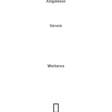
Allgemein
Kontakt und Adresse
Datenschutz
Impressum
Verein
Badminton
Boule
Mitgliedsantrag
Sponsoring
Helfer werden
Stadionmagazin
Weiteres
Sportstiftung Biniok
Förderverein
Clubhaus Badner-Stub
Vereinsshop FV Ottersweier
Vereinsshop SG Ottersweier / Unzhurst
Vereinsshop SG Ottersw. / Unzh. / Vimb.