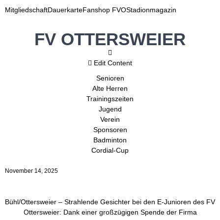
Mitgliedschaft
Dauerkarte
Fanshop FVO
Stadionmagazin
FV OTTERSWEIER
Edit Content
Senioren
Alte Herren
Trainingszeiten
Jugend
Verein
Sponsoren
Badminton
Cordial-Cup
November 14, 2025
Bühl/Ottersweier – Strahlende Gesichter bei den E-Junioren des FV
Ottersweier: Dank einer großzügigen Spende der Firma