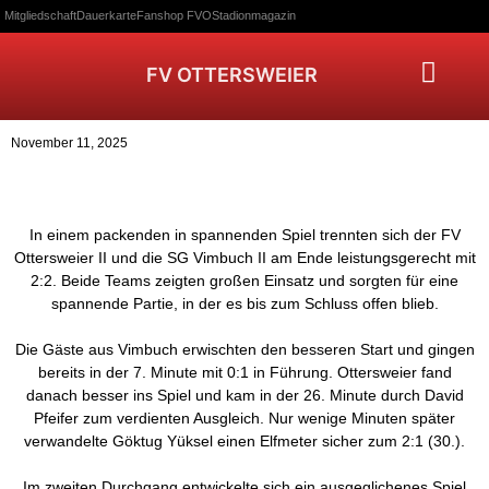
Mitgliedschaft
Dauerkarte
Fanshop FVO
Stadionmagazin
FV OTTERSWEIER
November 11, 2025
In einem packenden in spannenden Spiel trennten sich der FV
Ottersweier II und die SG Vimbuch II am Ende leistungsgerecht mit
2:2. Beide Teams zeigten großen Einsatz und sorgten für eine
spannende Partie, in der es bis zum Schluss offen blieb.
Die Gäste aus Vimbuch erwischten den besseren Start und gingen
bereits in der 7. Minute mit 0:1 in Führung. Ottersweier fand
danach besser ins Spiel und kam in der 26. Minute durch David
Pfeifer zum verdienten Ausgleich. Nur wenige Minuten später
verwandelte Göktug Yüksel einen Elfmeter sicher zum 2:1 (30.).
Im zweiten Durchgang entwickelte sich ein ausgeglichenes Spiel