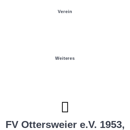
Impressum
Verein
Badminton
Boule
Mitgliedsantrag
Sponsoring
Helfer werden
Stadionmagazin
Weiteres
Sportstiftung Biniok
Förderverein
Clubhaus Badner-Stub
Vereinsshop FV Ottersweier
Vereinsshop SG Ottersweier / Unzhurst
Vereinsshop SG Ottersw. / Unzh. / Vimb.
FV Ottersweier e.V. 1953,