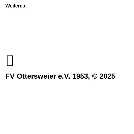
Weiteres
Sportstiftung Biniok
Förderverein
Clubhaus Badner-Stub
Vereinsshop FV Ottersweier
Vereinsshop SG Ottersweier / Unzhurst
Vereinsshop SG Ottersw. / Unzh. / Vimb.
FV Ottersweier e.V. 1953, © 2025