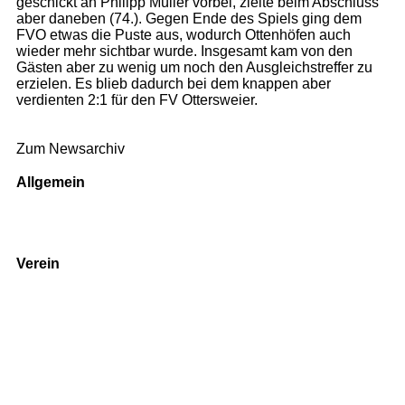
geschickt an Philipp Müller vorbei, zielte beim Abschluss
aber daneben (74.). Gegen Ende des Spiels ging dem
FVO etwas die Puste aus, wodurch Ottenhöfen auch
wieder mehr sichtbar wurde. Insgesamt kam von den
Gästen aber zu wenig um noch den Ausgleichstreffer zu
erzielen. Es blieb dadurch bei dem knappen aber
verdienten 2:1 für den FV Ottersweier.
Zum Newsarchiv
Allgemein
Kontakt und Adresse
Datenschutz
Impressum
Verein
Badminton
Boule
Mitgliedsantrag
Sponsoring
Helfer werden
Stadionmagazin