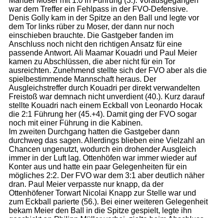
Manuel Moser mit 1:0 in Führung (3.). Vorausgegangen
war dem Treffer ein Fehlpass in der FVO-Defensive.
Denis
Golly
kam in der Spitze an den Ball und legte vor
dem Tor links
rüber
zu Moser, der dann nur noch
einschieben brauchte. Die Gastgeber fanden im
Anschluss noch nicht den richtigen Ansatz für eine
passende Antwort.
Ali
Maamar
Kouadri
und Paul Meier
kamen zu Abschlüssen, die aber nicht für ein Tor
ausreichten. Zunehmend stellte sich der FVO aber als die
spielbestimmende Mannschaft heraus. Der
Ausgleichstreffer durch
Kouadri
per direkt verwandelten
Freistoß war demnach nicht unverdient (40.). Kurz darauf
stellte
Kouadri
nach einem Eckball von Leonardo
Hocak
die 2:1 Führung her (45.+4). Damit ging der FVO sogar
noch mit einer Führung in die Kabinen.
Im zweiten Durchgang hatten die Gastgeber dann
durchweg das sagen. Allerdings blieben eine Vielzahl an
Chancen ungenutzt, wodurch ein drohender Ausgleich
immer in der Luft lag. Ottenhöfen war immer wieder auf
Konter aus und hatte ein paar Gelegenheiten für ein
mögliches 2:2. Der FVO war dem 3:1 aber deutlich näher
dran. Paul Meier verpasste nur knapp, da der
Ottenhöfener
Torwart
Nicolai
Knapp zur Stelle war und
zum Eckball parierte (56.). Bei einer weiteren Gelegenheit
bekam Meier den Ball in die Spitze gespielt, legte ihn