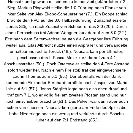
Neusatz und gewann mit einem zu keiner Zeit gefährdeten 7:2
Sieg. Markus Ringwald stellte die 1:0 Führung nach Flanke von
linker Seite von Alex Ekobo-Scheuerer her (7.). Ein Doppelschlag
brachte den FVO auf die 3:0 Halbzeitführung. Zunächst erzielte
Jonas Stäglich nach Zuspiel von Scheuerer das 2:0 (20.). Durch
einen Fernschuss traf Adrian Wangner kurz darauf zum 3:0 (22.).
Erst nach dem Seitenwechsel bauten die Gastgeber ihre Führung
weiter aus. Silas Albrecht nutzte einen Abpraller und verwandelte
unhaltbar ins rechte Toreck (48.). Neusatz kam per Elfmeter,
geschossen durch Pascal Meier kurz darauf zum 4:1
Anschlusstreffer (50.). Doch Ottersweier stellte den 4-Tore Abstand
sofort wieder her. Nach einem Freistoß traf der eingewechselte
Laurin Thomas zum 5:1 (55.). Der ebenfalls von der Bank
kommende Alexander Bernhardt erhöhte nach Zuspiel von Mario
Ihle auf 6:1 (57.). Jonas Stäglich legte noch eins oben drauf und
traf zum 7:1, wo er völlig frei am zweiten Pfosten stand und nur
noch einschieben brauchte (61.). Das Pulver war dann aber auch
schon verschossen. Neusatz korrigierte am Ende des Spiels die
hohe Niederlage noch ein wenig und verkürzte durch Sascha
Huber auf den 7:1 Endstand (85.).