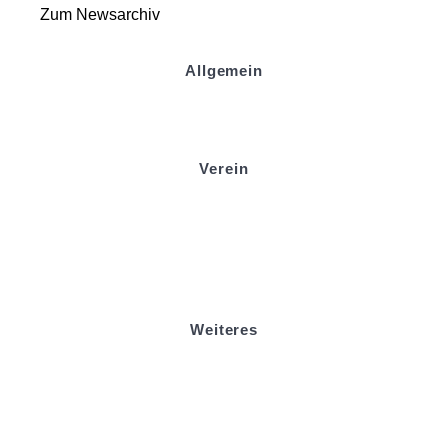
Zum Newsarchiv
Allgemein
Kontakt und Adresse
Datenschutz
Impressum
Verein
Badminton
Boule
Mitgliedsantrag
Sponsoring
Helfer werden
Stadionmagazin
Weiteres
Sportstiftung Biniok
Förderverein
Clubhaus Badner-Stub
Vereinsshop FV Ottersweier
Vereinsshop SG Ottersweier / Unzhurst