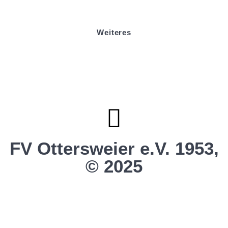
Helfer werden
Stadionmagazin
Weiteres
Sportstiftung Biniok
Förderverein
Clubhaus Badner-Stub
Vereinsshop FV Ottersweier
Vereinsshop SG Ottersweier / Unzhurst
Vereinsshop SG Ottersw. / Unzh. / Vimb.
FV Ottersweier e.V. 1953,
© 2025