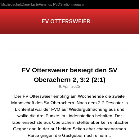
Mitgliedschaft
Dauerkarte
Fanshop FVO
Stadionmagazin
FV OTTERSWEIER
FV Ottersweier besiegt den SV
Oberachern 2, 3:2 (2:1)
9. April 2025
Der FV Ottersweier empfing am Wochenende die zweite
Mannschaft des SV Oberachern. Nach dem 2:7 Desaster in
Lichtental war der FVO auf Wiedergutmachung aus und
wollte die drei Punkte im Lindenstadion behalten. Der
Tabellensechste aus Oberachern stelllte aber kein einfacher
Gegner dar. In der auf beiden Seiten eher chancenarmen
Partie gingen die Gastgeber nach einem…