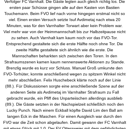
Verfolger FC Varnhalt. Die Gäste legten auch gleich richtig los. Die
ersten paar Schüsse gingen alle auf den Kasten von
Bastien
Touchemann
. Beim FVO lief nach vorne hingegen erstmal nicht so
viel. Einen ersten Versuch setzte
Isuf
Avdimetaj
nach etwa 20
Minuten, was für den Varnhalter Torwart aber kein Problem war.
Viel mehr war von der Heimmannschaft bis zur Halbzeitpause nicht
zu sehen. Auch Varnhalt kam kaum noch vor das FVO-Tor.
Entsprechend gestaltete sich die erste Hälfte noch ohne Tor. Die
zweite Hälfte gestaltete sich ähnlich wie die erste. Die
Mannschaften
beharkten
sich zwischen den Toren. In den
Strafraumszenen kamen kaum nennenswerte Aktionen zu Stande.
Brenzlig wurde es kurz vor Schluss. Manuel Groß
umkurvte
den
FVO-Torhüter, konnte anschließend wegen zu spitzem Winkel nicht
mehr abschließen. Felix
Huschebeck
klärte noch auf der Linie
(88.). Für Diskussionen sorgte eine anschließende Szene auf der
anderen Seite als
Avdimetaj
im Varnhalter Strafraum zu Fall
gebracht wurde, ein Pfiff des Unparteiischen allerdings ausblieb
(89.). Die Gäste setzten in der Nachspielzeit schließlich noch den
Lucky
Punch
. Nach einem Eckball köpfte David
Lim
den Ball am
langen Eck in die Maschen. Für einen Ausgleich war durch den
FVO war die Zeit schon abgelaufen. Damit gewann der FC Varnhalt
mit etwas Glück mit 1:0. Der FV Ottersweier mit dem gefährlichsten