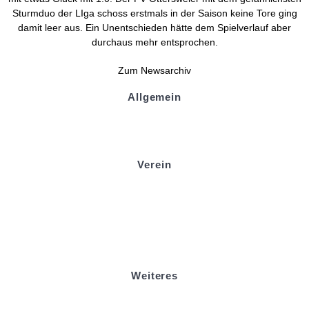
Sturmduo der
LIga
schoss erstmals in der Saison keine Tore ging
damit leer aus. Ein Unentschieden hätte dem Spielverlauf aber
durchaus mehr entsprochen.
Zum Newsarchiv
Allgemein
Kontakt und Adresse
Datenschutz
Impressum
Verein
Badminton
Boule
Mitgliedsantrag
Sponsoring
Helfer werden
Stadionmagazin
Weiteres
Sportstiftung Biniok
Förderverein