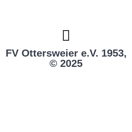
Clubhaus Badner-Stub
Vereinsshop FV Ottersweier
Vereinsshop SG Ottersweier / Unzhurst
Vereinsshop SG Ottersw. / Unzh. / Vimb.
FV Ottersweier e.V. 1953,
© 2025